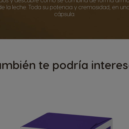
e la leche. Toda su potencia y cremosidad, en un
cápsula.
ambién te podría interes