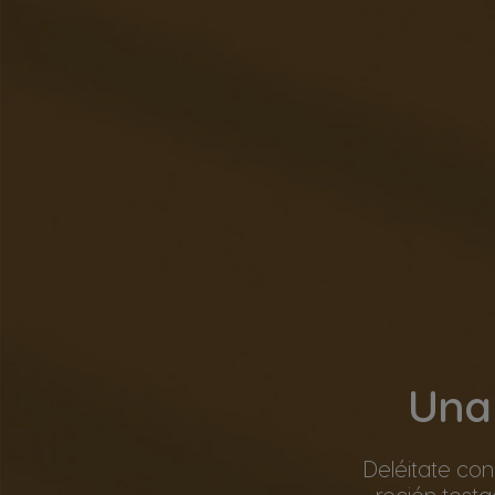
Una 
Deléitate con
recién tost