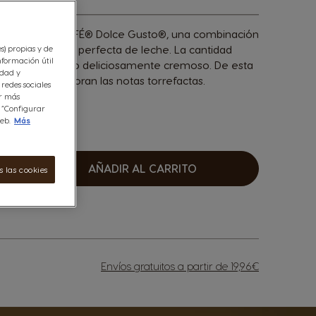
ntenso de NESCAFÉ® Dolce Gusto®, una combinación
cter y la dosis perfecta de leche. La cantidad
es) propias y de
nformación útil
del café y hacerlo deliciosamente cremoso. De esta
idad y
 del café y afloran las notas torrefactas.
redes sociales
er más
n “Configurar
eb.
Más
AÑADIR AL CARRITO
 las cookies
umentar
Envíos gratuitos a partir de 19,96€