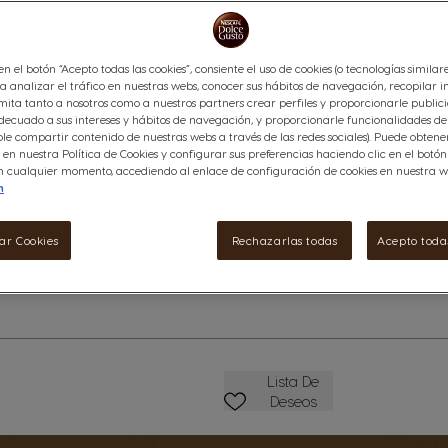
Icono Cápsula
Descubre el café con leche I
de café robusta con mucho cará
 en el botón “Acepto todas las cookies”, consiente el uso de cookies (o tecnologías similar
a analizar el tráfico en nuestras webs, conocer sus hábitos de navegación, recopilar i
exacta para reducir la acidez 
ita tanto a nosotros como a nuestros partners crear perfiles y proporcionarle public
forma, se conserva la intensidad
ecuado a sus intereses y hábitos de navegación, y proporcionarle funcionalidades de 
le compartir contenido de nuestras webs a través de las redes sociales). Puede obten
Ver ingredientes
en nuestra Política de Cookies y configurar sus preferencias haciendo clic en el botó
lles
 en cualquier momento, accediendo al enlace de configuración de cookies en nuestra w
4,95 €
n
ar Cookies
Rechazarlas todas
Acepto todas
Disminuir
Cantidad
A
Lista De Deseos
Lista De
Deseos