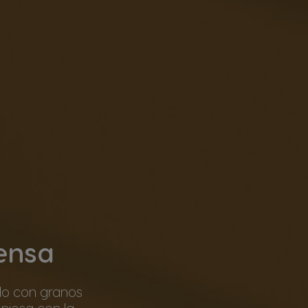
tensa
ado con granos
niosa con la