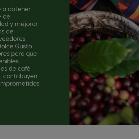
 a obtener
e de
dad y mejorar
as de
oveedores.
Dolce Gusto
ores para que
nibles.
es de café
d, contribuyen
Comprometidos