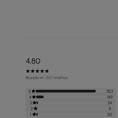
4.80
Basado en 1327 reseñas
5
1123
4
149
3
24
2
5
1
20