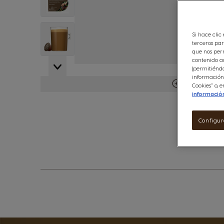
View larger image
Si hace clic
terceros par
que nos perm
contenido ad
(permitiéndo
información 
Ver más deta
Cookies” o,
informació
Configur