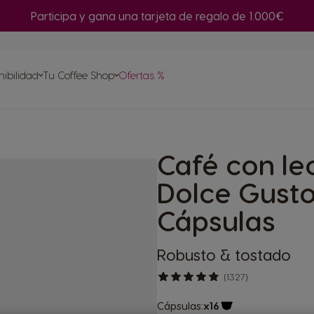
Participa y gana una tarjeta de regalo de 1.000€
or de
nibilidad
Tu Coffee Shop
Ofertas %
Repetir compra
a tu
Café con le
sulas
etas
Dolce Gust
Cápsulas
Robusto & tostado
(1327)
Cápsulas:
x16