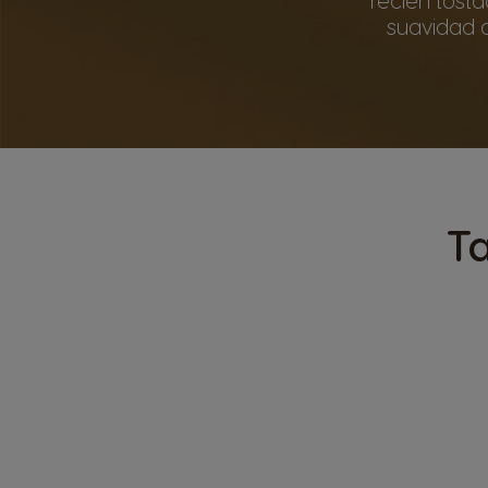
suavidad d
T