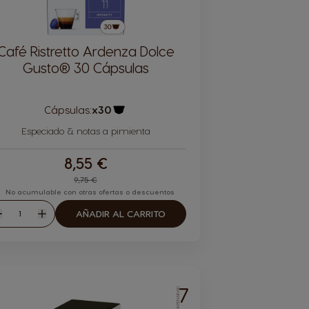
Café Ristretto Ardenza Dolce
Gusto® 30 Cápsulas
Cápsulas:
x30
Icono Cápsula
Especiado & notas a pimienta
8,55 €
9,75 €
No acumulable con otras ofertas o descuentos
Cantidad
AÑADIR AL CARRITO
isminuir
Aumentar
7
INTENSIDAD