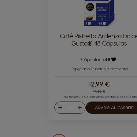
Café Ristretto Ardenza Dolc
Gusto® 48 Cápsulas
Cápsulas:
x48
Icono Cáps
Especiado & notas a pimienta
12,99 €
Regular Price
14,85 €
No acumulable con otras ofertas o descuento
Cantidad
AÑADIR AL CARRITO
Disminuir
Aumentar