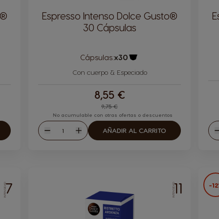
o®
Espresso Intenso Dolce Gusto®
E
30 Cápsulas
Cápsulas:
x30
la
Icono Cápsula
Con cuerpo & Especiado
8,55 €
9,75 €
No acumulable con otras ofertas o descuentos
Cantidad
AÑADIR AL CARRITO
Disminuir
Aumentar
D
7
11
-1
INTENSIDAD
INTENSIDAD