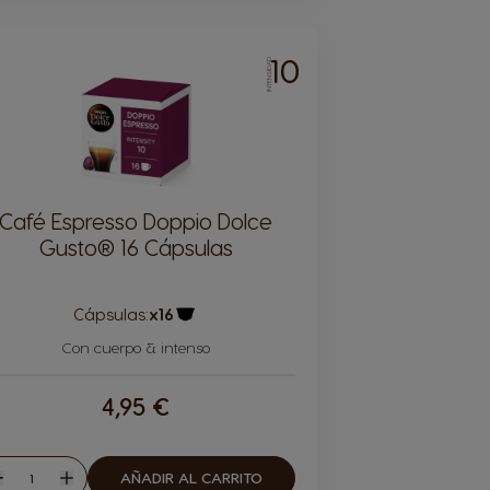
10
INTENSIDAD
Café Espresso Doppio Dolce
Gusto® 16 Cápsulas
Cápsulas:
x16
Icono Cápsula
Con cuerpo & intenso
4,95 €
Cantidad
AÑADIR AL CARRITO
isminuir
Aumentar