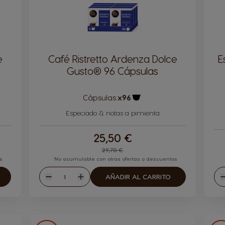
e
Café Ristretto Ardenza Dolce
E
Gusto® 96 Cápsulas
Cápsulas:
x96
ula
Icono Cápsula
Especiado & notas a pimienta
25,50 €
Regular Price
29,70 €
s
No acumulable con otras ofertas o descuentos
Cantidad
AÑADIR AL CARRITO
Disminuir
Aumentar
D