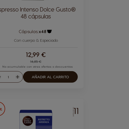
spresso Intenso Dolce Gusto®
48 cápsulas
Cápsulas:
x48
Icono Cápsula
Con cuerpo & Especiado
12,99 €
Regular Price
14,85 €
No acumulable con otras ofertas o descuentos
Cantidad
AÑADIR AL CARRITO
isminuir
Aumentar
11
2%
INTENSIDAD