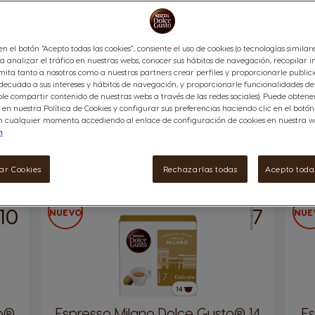
 en el botón “Acepto todas las cookies”, consiente el uso de cookies (o tecnologías similar
a analizar el tráfico en nuestras webs, conocer sus hábitos de navegación, recopilar i
É LARGO
CAFÉ DESCAFEINADO
CAFÉ CON LECHE Y C
ita tanto a nosotros como a nuestros partners crear perfiles y proporcionarle public
ecuado a sus intereses y hábitos de navegación, y proporcionarle funcionalidades de 
le compartir contenido de nuestras webs a través de las redes sociales). Puede obten
ATES
CÁPSULAS DE TÉS
STARBUCKS®
FORMATO
en nuestra Política de Cookies y configurar sus preferencias haciendo clic en el botó
 en cualquier momento, accediendo al enlace de configuración de cookies en nuestra w
n
ar Cookies
Rechazarlas todas
Acepto todas
10
7
NUEVO
NUE
AD
INTENSIDAD
to®
Espresso Milano Dolce Gusto® 14
E