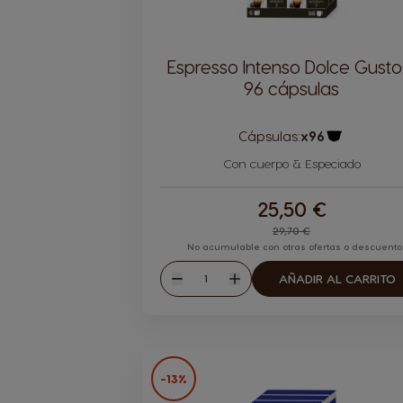
Espresso Intenso Dolce Gust
96 cápsulas
Cápsulas:
x96
Icono Cáps
Con cuerpo & Especiado
25,50 €
Regular Price
29,70 €
No acumulable con otras ofertas o descuento
Cantidad
AÑADIR AL CARRITO
Disminuir
Aumentar
-13%