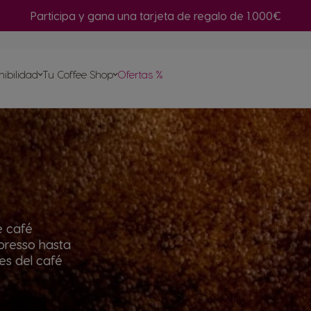
Participa y gana una tarjeta de regalo de 1.000€
or de
nibilidad
Tu Coffee Shop
Ofertas %
Repetir compra
a tu
sulas
etas
e café
presso hasta
tes del café