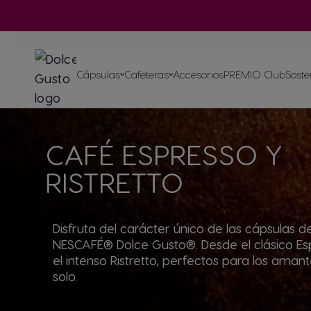
Cápsulas
Cafeteras
Ir al contenido
Comparad
cafeteras
Cápsulas
Cafeteras
Accesorios
PREMIO Club
Soste
Ayuda par
cafetera
Crea tu caja
CAFÉ ESPRESSO Y
Nuestros compromisos
Recicla tus cáp
Nuestras rec
Nuestros articulos
RISTRETTO
con el planeta
Disfruta del carácter único de las cápsulas d
NESCAFÉ® Dolce Gusto®. Desde el clásico Es
el intenso Ristretto, perfectos para los aman
solo.