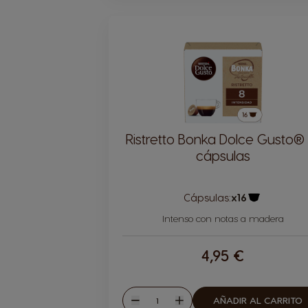
Ristretto Bonka Dolce Gusto® 
cápsulas
Cápsulas:
x16
Icono Cápsu
Intenso con notas a madera
4,95 €
Cantidad
AÑADIR AL CARRITO
Disminuir
Aumentar