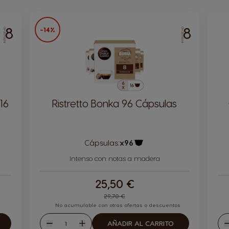
8
8
-14%
INTENSIDAD
INTENSIDAD
16
Ristretto Bonka 96 Cápsulas
Cápsulas:
x96
Icono Cápsula
la
Intenso con notas a madera
25,50 €
Regular Price
29,70 €
No acumulable con otras ofertas o descuentos
Cantidad
AÑADIR AL CARRITO
Disminuir
Aumentar
D