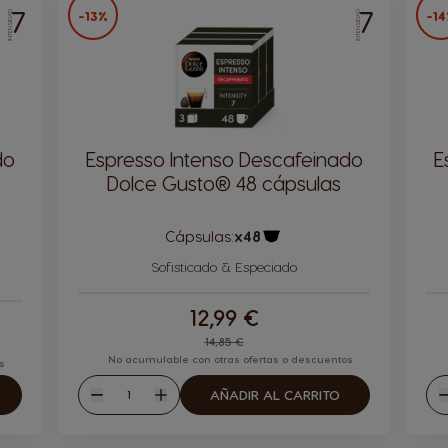
7
7
-13%
-1
INTENSIDAD
INTENSIDAD
do
Espresso Intenso Descafeinado
E
Dolce Gusto® 48 cápsulas
Cápsulas:
x48
Icono Cápsula
ula
Sofisticado & Especiado
12,99 €
Regular Price
14,85 €
No acumulable con otras ofertas o descuentos
s
Cantidad
AÑADIR AL CARRITO
Disminuir
Aumentar
D