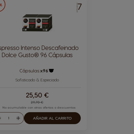
7
4%
INTENSIDAD
spresso Intenso Descafeinado
Dolce Gusto® 96 Cápsulas
Cápsulas:
x96
Icono Cápsula
Sofisticado & Especiado
25,50 €
Regular Price
29,70 €
No acumulable con otras ofertas o descuentos
Cantidad
AÑADIR AL CARRITO
isminuir
Aumentar