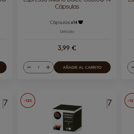
Cápsulas
Cápsulas:
x14
la
Icono Cápsula
Delicato
3,99 €
Cantidad
AÑADIR AL CARRITO
Disminuir
Aumentar
D
7
7
-12%
-1
INTENSIDAD
INTENSIDAD