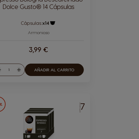
Dolce Gusto® 14 Cápsulas
Cápsulas:
x14
Icono Cápsula
Armonioso
3,99 €
Cantidad
AÑADIR AL CARRITO
isminuir
Aumentar
7
3%
INTENSIDAD