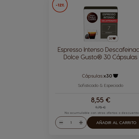
-12%
Espresso Intenso Descafeina
Dolce Gusto® 30 Cápsulas
Cápsulas:
x30
Icono Cáps
Sofisticado & Especiado
8,55 €
9,75 €
No acumulable con otras ofertas o descuento
Cantidad
AÑADIR AL CARRITO
Disminuir
Aumentar