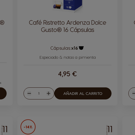
o®
Café Ristretto Ardenza Dolce
Gusto® 16 Cápsulas
Cápsulas:
x16
ula
Icono Cápsula
Especiado & notas a pimienta
4,95 €
s
Cantidad
AÑADIR AL CARRITO
Disminuir
Aumentar
D
11
11
-14%
INTENSIDAD
INTENSIDAD