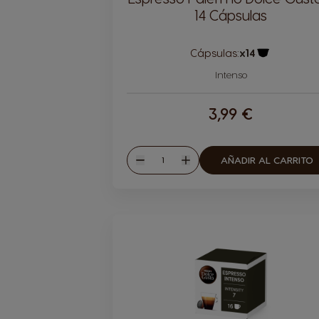
14 Cápsulas
Cápsulas:
x14
Icono Cápsu
Intenso
3,99 €
Cantidad
AÑADIR AL CARRITO
Disminuir
Aumentar