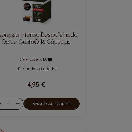
spresso Intenso Descafeinado
Dolce Gusto® 16 Cápsulas
Cápsulas:
x16
Icono Cápsula
Profundo y afrutado
4,95 €
Cantidad
AÑADIR AL CARRITO
isminuir
Aumentar