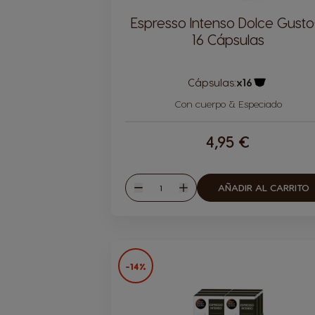
Espresso Intenso Dolce Gust
16 Cápsulas
Cápsulas:
x16
Icono Cápsu
Con cuerpo & Especiado
4,95 €
Cantidad
AÑADIR AL CARRITO
Disminuir
Aumentar
-14%