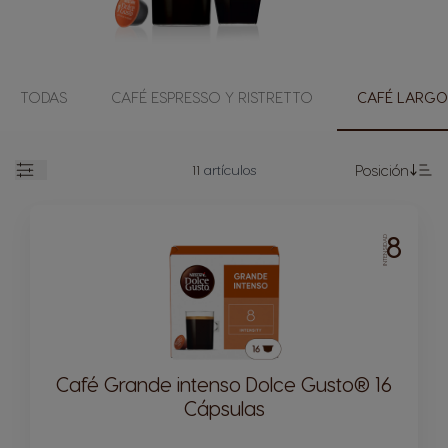
TODAS
CAFÉ ESPRESSO Y RISTRETTO
CAFÉ LARG
11
artículos
Posición
Abrir
Fi
8
INTENSIDAD
Café Grande intenso Dolce Gusto® 16
Cápsulas