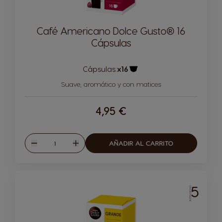
Café Americano Dolce Gusto® 16
Cápsulas
Cápsulas:
x16
Icono Cápsula
Suave, aromático y con matices
4,95 €
Cantidad
AÑADIR AL CARRITO
Disminuir
Aumentar
5
INTENSIDAD