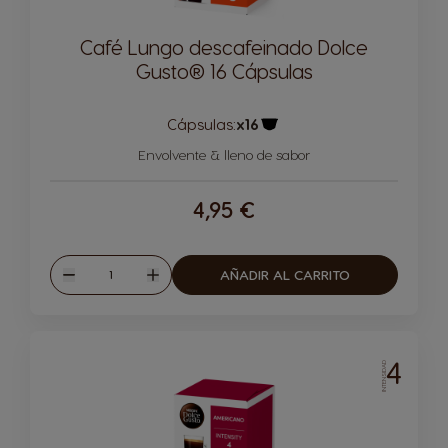
Café Lungo descafeinado Dolce
Gusto® 16 Cápsulas
Cápsulas:
x16
Icono Cápsula
Envolvente & lleno de sabor
4,95 €
Cantidad
AÑADIR AL CARRITO
Disminuir
Aumentar
4
INTENSIDAD