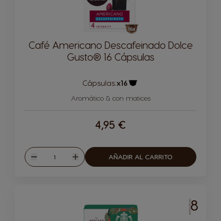
Café Americano Descafeinado Dolce
Gusto® 16 Cápsulas
Cápsulas:
x16
Icono Cápsula
Aromático & con matices
4,95 €
Cantidad
AÑADIR AL CARRITO
Disminuir
Aumentar
8
INTENSIDAD