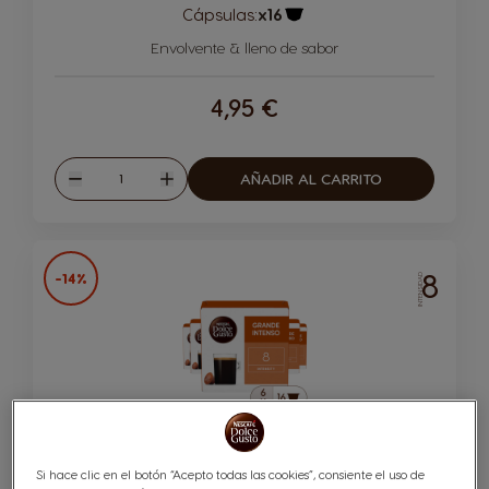
Cápsulas:
x16
Icono Cápsula
Envolvente & lleno de sabor
4,95 €
Cantidad
AÑADIR AL CARRITO
Disminuir
Aumentar
8
-14%
INTENSIDAD
Grande Intenso 96 Cápsulas
Si hace clic en el botón “Acepto todas las cookies”, consiente el uso de