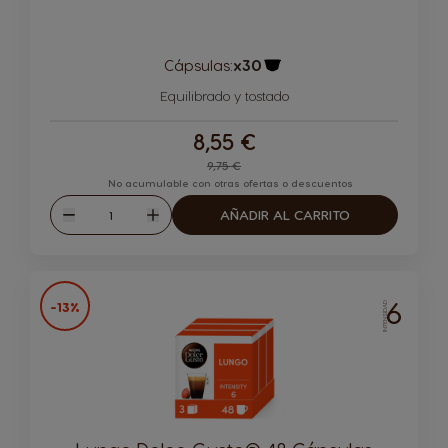
Cápsulas:
x30
Icono Cápsula
Equilibrado y tostado
8,55 €
9,75 €
No acumulable con otras ofertas o descuentos
Cantidad
AÑADIR AL CARRITO
Disminuir
Aumentar
6
-13%
INTENSIDAD