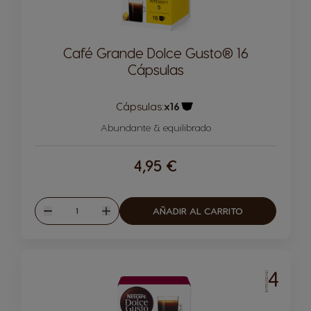
Café Grande Dolce Gusto® 16
Cápsulas
Cápsulas:
x16
Icono Cápsula
Abundante & equilibrado
4,95 €
Cantidad
AÑADIR AL CARRITO
Disminuir
Aumentar
4
INTENSIDAD