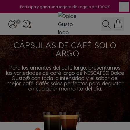
Participa y gana una tarjeta de regalo de 1.000€
Ce
Ir al contenido
BUSCAR
CÁPSULAS DE CAFÉ SOLO
LARGO
Para los amantes del café largo, presentamos
las variedades de café largo de NESCAFÉ® Dolce
Gusto® con toda la intensidad y el sabor del
mejor café. Cafés solos perfectos para degustar
en cualquier momento del día.