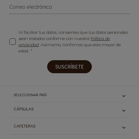
Correo electrónico
Al facilitar tus datos, consientes que tus datos personales
sean tratados conforme con nuestra
Política de
privacidad
. Asimismo, confirmas que eres mayor de
edad.
SUSCRÍBETE
SELECCIONAR PAÍS
CÁPSULAS
ESPRESSO Y RISTRETTO
CAFETERAS
LARGO
DESCAFEINADO
CAFETERAS MINI ME