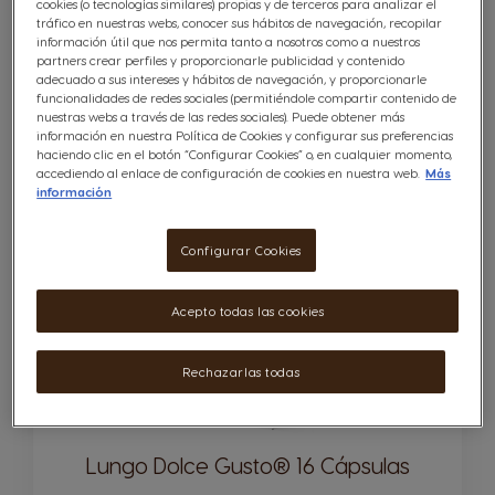
cookies (o tecnologías similares) propias y de terceros para analizar el
tráfico en nuestras webs, conocer sus hábitos de navegación, recopilar
Cápsulas:
x96
información útil que nos permita tanto a nosotros como a nuestros
Icono Cápsula
partners crear perfiles y proporcionarle publicidad y contenido
Envolvente & lleno de sabor
adecuado a sus intereses y hábitos de navegación, y proporcionarle
funcionalidades de redes sociales (permitiéndole compartir contenido de
25,50 €
nuestras webs a través de las redes sociales). Puede obtener más
información en nuestra Política de Cookies y configurar sus preferencias
Regular Price
29,70 €
haciendo clic en el botón “Configurar Cookies” o, en cualquier momento,
No acumulable con otras ofertas o descuentos
accediendo al enlace de configuración de cookies en nuestra web.
Más
información
Cantidad
AÑADIR AL CARRITO
Disminuir
Aumentar
Configurar Cookies
6
INTENSIDAD
Acepto todas las cookies
Rechazarlas todas
Lungo Dolce Gusto® 16 Cápsulas