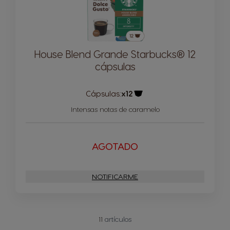
House Blend Grande Starbucks® 12
cápsulas
Cápsulas:
x12
Icono Cápsula
Intensas notas de caramelo
AGOTADO
NOTIFICARME
11
artículos