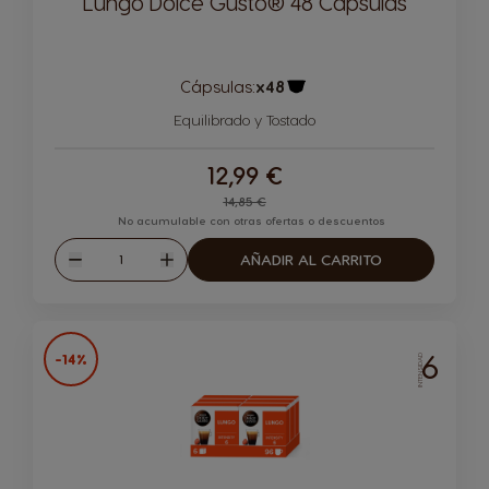
Lungo Dolce Gusto® 48 Cápsulas
Cápsulas:
x48
Icono Cápsula
Equilibrado y Tostado
12,99 €
Regular Price
14,85 €
No acumulable con otras ofertas o descuentos
Cantidad
AÑADIR AL CARRITO
Disminuir
Aumentar
6
-14%
INTENSIDAD