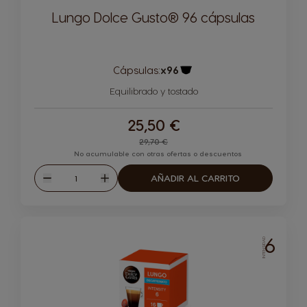
Lungo Dolce Gusto® 96 cápsulas
Cápsulas:
x96
Icono Cápsula
Equilibrado y tostado
25,50 €
Regular Price
29,70 €
No acumulable con otras ofertas o descuentos
Cantidad
AÑADIR AL CARRITO
Disminuir
Aumentar
6
INTENSIDAD