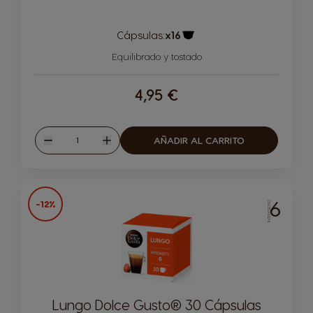
Cápsulas:
x16
Icono Cápsula
Equilibrado y tostado
4,95 €
Cantidad
AÑADIR AL CARRITO
Disminuir
Aumentar
6
-12%
INTENSIDAD
Lungo Dolce Gusto® 30 Cápsulas