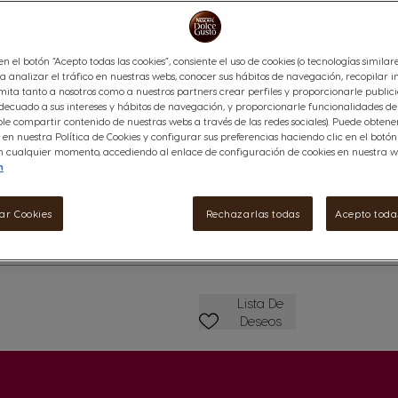
Descubre este café Americano
amantes del café que buscan l
intensa. Disfruta de los elegan
 en el botón “Acepto todas las cookies”, consiente el uso de cookies (o tecnologías similar
puro arábica premium de colomb
a analizar el tráfico en nuestras webs, conocer sus hábitos de navegación, recopilar i
Ver ingredientes
ita tanto a nosotros como a nuestros partners crear perfiles y proporcionarle public
ecuado a sus intereses y hábitos de navegación, y proporcionarle funcionalidades de 
le compartir contenido de nuestras webs a través de las redes sociales). Puede obten
4,95 €
en nuestra Política de Cookies y configurar sus preferencias haciendo clic en el botó
lles
 en cualquier momento, accediendo al enlace de configuración de cookies en nuestra w
n
Disminuir
Cantidad
A
ar Cookies
Rechazarlas todas
Acepto todas
Lista De Deseos
Lista De
Deseos