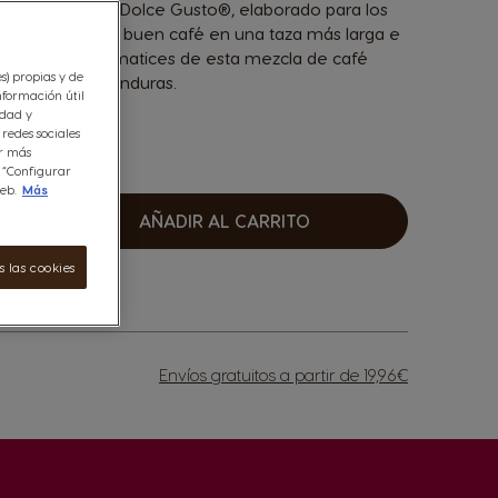
 de NESCAFÉ® Dolce Gusto®, elaborado para los
a riqueza de un buen café en una taza más larga e
tes y afrutados matices de esta mezcla de café
es) propias y de
ia, Brasil y Honduras.
nformación útil
idad y
redes sociales
er más
n “Configurar
eb.
Más
AÑADIR AL CARRITO
umentar
 las cookies
Envíos gratuitos a partir de 19,96€