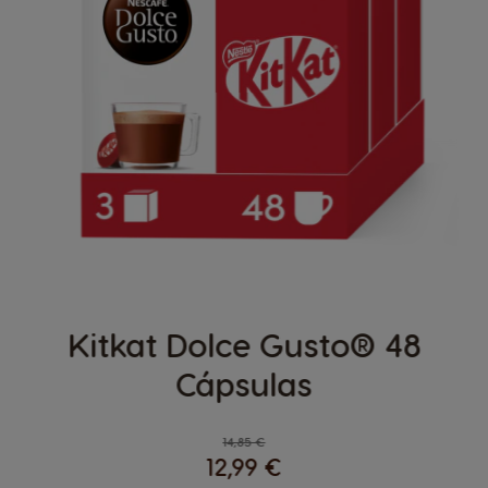
Kitkat Dolce Gusto® 48
Cápsulas
Regular Price
14,85 €
12,99 €