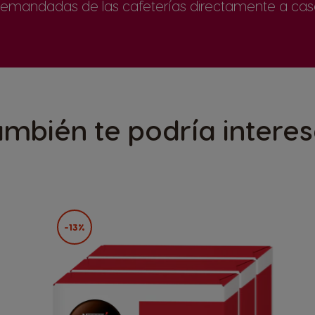
emandadas de las cafeterías directamente a cas
ambién te podría interes
-13%