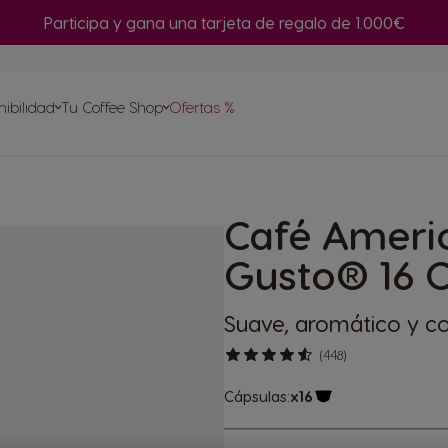
Participa y gana una tarjeta de regalo de 1.000€
or de
nibilidad
Tu Coffee Shop
Ofertas %
Repetir compra
a tu
Café Ameri
sulas
etas
Gusto® 16 
Suave, aromático y c
(448)
Cápsulas:
x16
Icono Cápsula