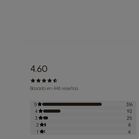
4.60
Basado en 448 reseñas
5
316
4
92
3
25
2
8
1
6