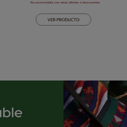
No acumulable con otras ofertas o descuentos
VER PRODUCTO
able