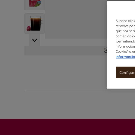
View larger image
Si hace clic
terceros par
que nos perm
contenido ad
(permitiéndo
información 
Ver más deta
Cookies” o,
informació
Configur