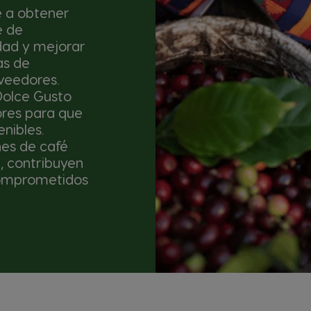
 a obtener
e de
dad y mejorar
as de
oveedores.
Dolce Gusto
ores para que
nibles.
es de café
d, contribuyen
Comprometidos