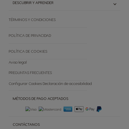
CHOCOLATES
DESCUBRIR Y APRENDER
CAFETERAS GENIO S TOUCH
Cómo funciona PREMIO
TES
CAFETERAS INFINISSIMA TOUCH
Sueldo para toda la vida
Sistema Dolce Gusto®
STARBUCKS
CAFETERAS PICCOLO XS
Introduce tus códigos
TÉRMINOS Y CONDICIONES
El mundo del café
FORMATO PROMOCIONAL
CAFETERAS DE CÁPSULAS
Catálogo regalos premio
Sostenibilidad
TODAS LAS VARIEDADES
Reciclar Capsulas
POLÍTICA DE PRIVACIDAD
Preguntas frecuentes
Tienda Exclusiva
POLÍTICA DE COOKIES
Cancelar tu pedido
Aviso legal
PREGUNTAS FRECUENTES
Configurar Cookies
Declaración de accesibilidad
MÉTODOS DE PAGO ACEPTADOS
CONTÁCTANOS