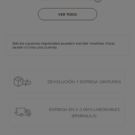
Actualmente estás leyendo página
Página
Página
Página
Página
Página
VER TODO
Solo los usuarios registrados pueden escribir reseñas.
Inicia
sesión
o
Crea una cuenta
.
DEVOLUCIÓN Y
ENTREGA GRATUITAS
ENTREGA EN 2-3 DÍAS
LABORABLES
(PENÍNSULA)