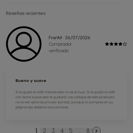
Reseñas recientes
FranM
26/07/2026
-
Comprador
verificado
Bueno y suave
Si te gusta el café intenso este no es el tuyo. Si te gusta el café
con leche suave este te gustará. Los códigos de este producto
no sirven para acumular puntos, aunque lo compres en su
página eso debería solucionarse.
1
2
3
4
5
...
8