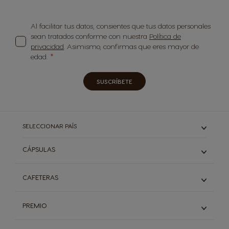
Al facilitar tus datos, consientes que tus datos personales
sean tratados conforme con nuestra
Política de
privacidad
. Asimismo, confirmas que eres mayor de
edad.
SUSCRÍBETE
SELECCIONAR PAÍS
CÁPSULAS
ESPRESSO Y RISTRETTO
CAFETERAS
LARGO
DESCAFEINADO
CAFETERAS MINI ME
PREMIO
CON LECHE Y CORTADO
CAFETERAS GENIO S
CAPUCCINO Y LATE MACCHIATO
CAFETERAS GENIO S PLUS
Descubre PREMIO