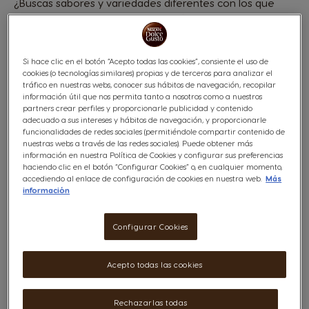
¿Buscas sabores y variedades diferentes con los que
disfrutar de tus pausas para el café? ¡Este cortado con
Ginseng de NESCAFÉ® Dolce Gusto® será tu nuevo
aliado! En tan solo unos segundos y con una sola cápsula
Si hace clic en el botón “Acepto todas las cookies”, consiente el uso de
de café, ahora puedes disfrutar de un café cortado
cookies (o tecnologías similares) propias y de terceros para analizar el
creado con la mejor selección de variedades de
tráfico en nuestras webs, conocer sus hábitos de navegación, recopilar
ginseng de corea combinada con café robusta de tueste
información útil que nos permita tanto a nosotros como a nuestros
medio y maravillosa leche.
partners crear perfiles y proporcionarle publicidad y contenido
adecuado a sus intereses y hábitos de navegación, y proporcionarle
Ver ingredientes
funcionalidades de redes sociales (permitiéndole compartir contenido de
nuestras webs a través de las redes sociales). Puede obtener más
4,95 €
información en nuestra Política de Cookies y configurar sus preferencias
haciendo clic en el botón “Configurar Cookies” o, en cualquier momento,
accediendo al enlace de configuración de cookies en nuestra web.
Más
información
Configurar Cookies
Acepto todas las cookies
Lista De Deseos
Lista De Deseos
Rechazarlas todas