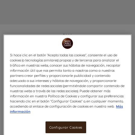
CAFÉ CON LECHE DOLCE
Si hace clic en el botón “Acepto todas las cookies”, consiente el uso de
cookies (o tecnologías similares) propias y de terceros para analizar el
tráfico en nuestras webs, conocer sus hábitos de navegación, recopilar
GUSTO® 96 CÁPSULAS
información útil que nos permita tanto a nosotros como a nuestros
partners crear perfiles y proporcionarle publicidad y contenido
Cremoso & equilibrado
adecuado a sus intereses y hábitos de navegación, y proporcionarle
funcionalidades de redes sociales (permitiéndole compartir contenido de
7
nuestras webs a través de las redes sociales). Puede obtener más
(93)
INTENSIDAD
información en nuestra Política de Cookies y configurar sus preferencias
haciendo clic en el botón “Configurar Cookies” o, en cualquier momento,
Cápsulas:
x96
accediendo al enlace de configuración de cookies en nuestra web.
Más
Icono Cápsula
información
Descubre este café con Leche de NESCAFÉ® Dolce
Configurar Cookies
Gusto®, el clásico y delicioso café con leche, un café