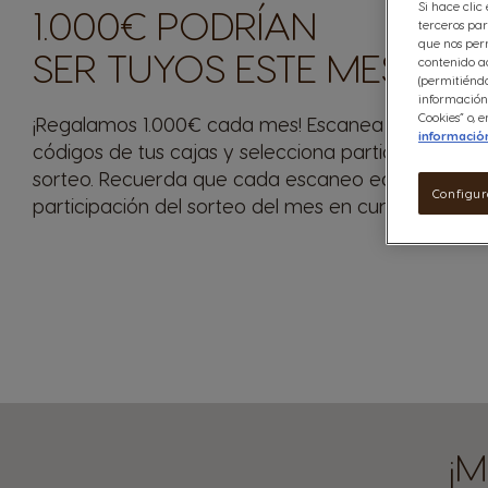
Si hace clic
1.000€ PODRÍAN
terceros par
que nos perm
SER TUYOS ESTE MES
contenido ad
(permitiéndo
información 
Cookies” o,
¡Regalamos 1.000€ cada mes! Escanea los
informació
códigos de tus cajas y selecciona participar en el
sorteo. Recuerda que cada escaneo equivale a 1
Configur
participación del sorteo del mes en curso.
¡M