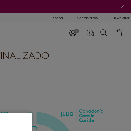
Ayuda para tu cafetera
España
Contáctanos
Newsletter
Mi
ces
FINALIZADO
Llámanos
Teléfono: 900102121
Lun - Vier: 9:00 - 20:00