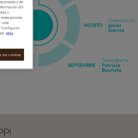
es) propias y de
nformación útil
idad y
redes sociales
er más
n “Configurar
eb.
Más
 las cookies
PP!