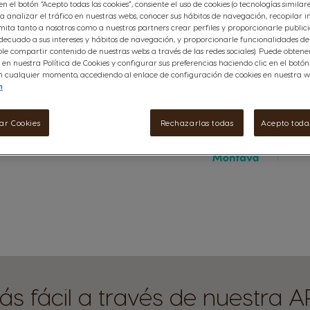
 en el botón “Acepto todas las cookies”, consiente el uso de cookies (o tecnologías similar
a analizar el tráfico en nuestras webs, conocer sus hábitos de navegación, recopilar i
ita tanto a nosotros como a nuestros partners crear perfiles y proporcionarle public
ecuado a sus intereses y hábitos de navegación, y proporcionarle funcionalidades de 
le compartir contenido de nuestras webs a través de las redes sociales). Puede obten
en nuestra Política de Cookies y configurar sus preferencias haciendo clic en el botó
 en cualquier momento, accediendo al enlace de configuración de cookies en nuestra w
n
ar Cookies
Rechazarlas todas
Acepto todas
ás fácil a través de nuestra A