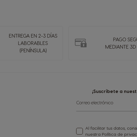
ENTREGA EN 2-3 DÍAS
PAGO SE
LABORABLES
MEDIANTE 3D
(PENÍNSULA)
¡Suscríbete a nues
Inscríbase
Correo electrónico
a
nuestro
boletín
de
Al facilitar tus datos, c
noticias:
nuestra
Política de priva