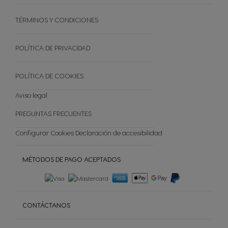
CAFETERAS INFINISSIMA TOUCH
Sueldo para toda la vida
Sistema Dolce Gusto®
STARBUCKS
CAFETERAS PICCOLO XS
Introduce tus códigos
TÉRMINOS Y CONDICIONES
El mundo del café
FORMATO PROMOCIONAL
CAFETERAS DE CÁPSULAS
Catálogo regalos premio
Sostenibilidad
TODAS LAS VARIEDADES
Reciclar Capsulas
POLÍTICA DE PRIVACIDAD
Preguntas frecuentes
Tienda Exclusiva
POLÍTICA DE COOKIES
Cancelar tu pedido
Aviso legal
PREGUNTAS FRECUENTES
Configurar Cookies
Declaración de accesibilidad
MÉTODOS DE PAGO ACEPTADOS
CONTÁCTANOS