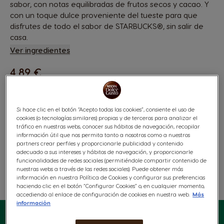
sabor, con notas equilibradas de frutos secos y cacao. Y
con un toque dulce proveniente del tueste para que
disfrutes de todo el sabor de STARBUCKS®, sin salir de
casa.
Ver ingredientes
4,89 €
Si hace clic en el botón “Acepto todas las cookies”, consiente el uso de
cookies (o tecnologías similares) propias y de terceros para analizar el
tráfico en nuestras webs, conocer sus hábitos de navegación, recopilar
información útil que nos permita tanto a nosotros como a nuestros
partners crear perfiles y proporcionarle publicidad y contenido
adecuado a sus intereses y hábitos de navegación, y proporcionarle
funcionalidades de redes sociales (permitiéndole compartir contenido de
Lista De Deseos
Lista De Deseos
nuestras webs a través de las redes sociales). Puede obtener más
información en nuestra Política de Cookies y configurar sus preferencias
haciendo clic en el botón “Configurar Cookies” o, en cualquier momento,
accediendo al enlace de configuración de cookies en nuestra web.
Más
información