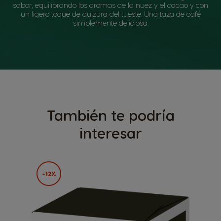
sabor, equilibrando los aromas de la nuez y el cacao y con
un ligero toque de dulzura del tueste. Una taza de café
simplemente deliciosa.
También te podría
interesar
-12%