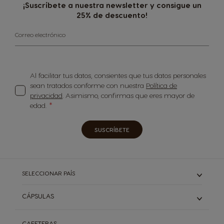
¡Suscríbete a nuestra newsletter y consigue un
25% de descuento!
Correo electrónico
Al facilitar tus datos, consientes que tus datos personales
sean tratados conforme con nuestra
Política de
privacidad
. Asimismo, confirmas que eres mayor de
edad.
SUSCRÍBETE
SELECCIONAR PAÍS
CÁPSULAS
ESPRESSO Y RISTRETTO
CAFETERAS