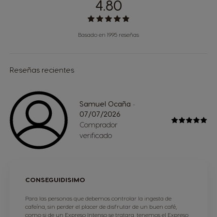
4.80
Basado en 1995 reseñas
Reseñas recientes
Samuel Ocaña
-
07/07/2026
Comprador
verificado
CONSEGUIDISIMO
Para las personas que debemos controlar la ingesta de
cafeína, sin perder el placer de disfrutar de un buen café,
como si de un Expreso Intenso se tratara, tenemos el Expreso