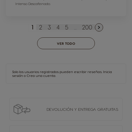
Intenso Descafeinado.
1
2
3
4
5
...
200
Actualmente estás leyendo página
Página
Página
Página
Página
Página
VER TODO
Solo los usuarios registrados pueden escribir reseñas.
Inicia
sesión
o
Crea una cuenta
.
DEVOLUCIÓN Y
ENTREGA GRATUITAS