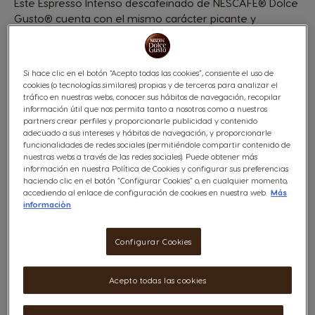
Este Espresso Intenso descafeinado de NESCAFÉ® Dolce
Gusto® cuenta con el mismo carácter picante y
afrutado que el espresso intenso, pero descafeinado,
con una generosa capa de crema. Un espresso de
tueste medio con café arábica premium procedente de
Si hace clic en el botón “Acepto todas las cookies”, consiente el uso de
colombia y robusta de Vietnam descafeinado de forma
cookies (o tecnologías similares) propias y de terceros para analizar el
natural con agua.
tráfico en nuestras webs, conocer sus hábitos de navegación, recopilar
información útil que nos permita tanto a nosotros como a nuestros
Ver ingredientes
partners crear perfiles y proporcionarle publicidad y contenido
adecuado a sus intereses y hábitos de navegación, y proporcionarle
4,95 €
funcionalidades de redes sociales (permitiéndole compartir contenido de
nuestras webs a través de las redes sociales). Puede obtener más
información en nuestra Política de Cookies y configurar sus preferencias
haciendo clic en el botón “Configurar Cookies” o, en cualquier momento,
accediendo al enlace de configuración de cookies en nuestra web.
Más
información
Configurar Cookies
Lista De Deseos
Acepto todas las cookies
Lista De Deseos