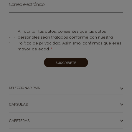
Inscríbase
Correo electrónico
Brazil
Bulgaria
a
Portugués
Búlgaro
nuestro
boletín
de
Chile
Caribbean
noticias:
Al facilitar tus datos, consientes que tus datos
Español
English
personales sean tratados conforme con nuestra
Política de privacidad
. Asimismo, confirmas que eres
mayor de edad.
Colombia
Costa Rica
Español
Español
SUSCRÍBETE
Croacia
Chequia
Croata
Checo
SELECCIONAR PAÍS
Ecuador
Dinamarca
CÁPSULAS
Español
Danés
CAFETERAS
El Salvador
Estonia
Spanish