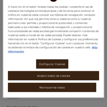
¿Qué es Nescafé Dolce Gusto?
Si hace clic en el botón “Acepto todas las cookies”, consiente el uso de
cookies (o tecnologías similares) propias y de terceros para analizar el
tráfico en nuestras webs, conocer sus hábitos de navegación, recopilar
información útil que nos permita tanto a nosotros como a nuestros
partners crear perfiles y proporcionarle publicidad y contenido
adecuado a sus intereses y hábitos de navegación, y proporcionarle
Encontrar
funcionalidades de redes sociales (permitiéndole compartir contenido de
respuesta
nuestras webs a través de las redes sociales). Puede obtener más
(entregar,
información en nuestra Política de Cookies y configurar sus preferencias
etc)
haciendo clic en el botón “Configurar Cookies” o, en cualquier momento,
Categorías:
accediendo al enlace de configuración de cookies en nuestra web.
Más
información
El sistema
Las cafeteras
Configurar Cookies
El mantenimiento de mi cafetera
Acepto todas las cookies
Las cápsulas
Rechazarlas todas
Cambio de color de las cápsulas NESCAFÉ® Dolce
Gusto®
Nuestros productos