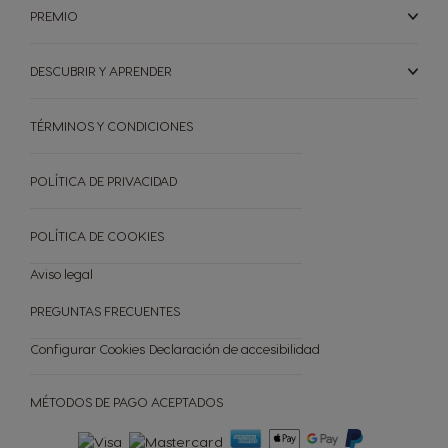
Estonio
PREMIO
Finlandia
Francia
DESCUBRIR Y APRENDER
Finés
Francés
Alemania
Grecia
TÉRMINOS Y CONDICIONES
Alemán
Griego
POLÍTICA DE PRIVACIDAD
Guatemala
Honduras
Español
Español
POLÍTICA DE COOKIES
Aviso legal
PREGUNTAS FRECUENTES
Hong Kong SAR,
Hong Kong SAR,
Configurar Cookies
Declaración de accesibilidad
Greater China
Greater China
Region
Region
Inglés
Chino
MÉTODOS DE PAGO ACEPTADOS