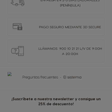
(PENÍNSULA)
PAGO SEGURO MEDIANTE 3D SECURE
LLÁMANOS: 900 10 21 21 L/V DE 9:00H
A 20:00H.
Seleccionar País
Preguntas frecuentes
El sistema
Argentina
Austria
Español
Alemán
Bélgica
Bélgica
¡Suscríbete a nuestra newsletter y consigue un
Francés
Holandés
25% de descuento!