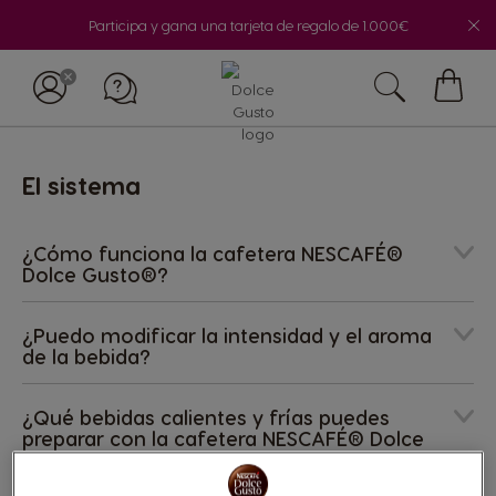
Participa y gana una tarjeta de regalo de 1.000€
Mi
cesta
El sistema
¿Cómo funciona la cafetera NESCAFÉ®
Dolce Gusto®?
¿Puedo modificar la intensidad y el aroma
de la bebida?
¿Qué bebidas calientes y frías puedes
preparar con la cafetera NESCAFÉ® Dolce
Gusto®?