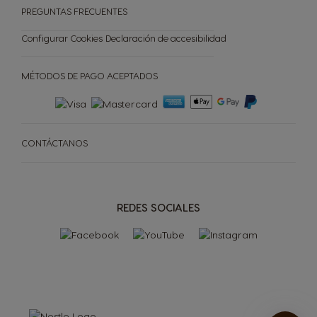
PREGUNTAS FRECUENTES
Configurar Cookies
Declaración de accesibilidad
MÉTODOS DE PAGO ACEPTADOS
CONTÁCTANOS
REDES SOCIALES
CAFETERAS
CÁPSULAS
ACCESORIOS
CAFETERAS
CÁPSULAS
SOSTENIBILIDAD
TU COFFEE SHOP