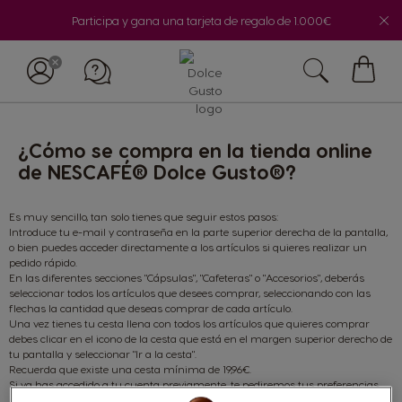
Participa y gana una tarjeta de regalo de 1.000€
Mi
cesta
¿Cómo se compra en la tienda online
de NESCAFÉ® Dolce Gusto®?
Es muy sencillo, tan solo tienes que seguir estos pasos:
Introduce tu e-mail y contraseña en la parte superior derecha de la pantalla,
o bien puedes acceder directamente a los artículos si quieres realizar un
pedido rápido.
En las diferentes secciones "Cápsulas", "Cafeteras" o "Accesorios", deberás
seleccionar todos los artículos que desees comprar, seleccionando con las
flechas la cantidad que deseas comprar de cada artículo.
Una vez tienes tu cesta llena con todos los artículos que quieres comprar
debes clicar en el icono de la cesta que está en el margen superior derecho de
tu pantalla y seleccionar "Ir a la cesta".
Recuerda que existe una cesta mínima de 19,96€.
Si ya has accedido a tu cuenta previamente, te pediremos tus preferencias
para el modo de pago y envío. Si aún no has accedido a tu cuenta, podrás