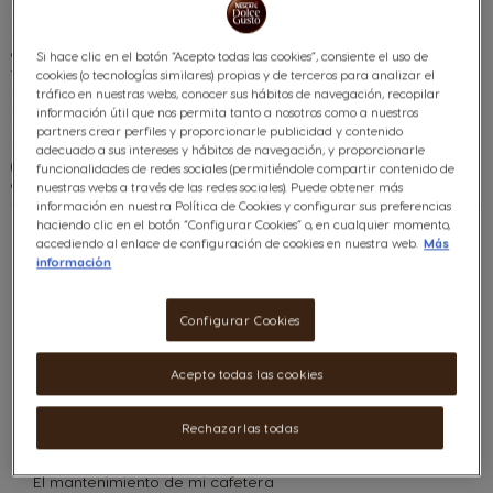
hacerlo introduciendo tu e-mail y contraseña. Si aún no estás registrado en
nuestra Tienda Online, podrás hacerlo rápidamente en el momento y
completando tus datos más tarde. Cuando hayas accedido a tu cuenta,
Si hace clic en el botón “Acepto todas las cookies”, consiente el uso de
también te pediremos tus preferencias para el modo de pago y envío.
cookies (o tecnologías similares) propias y de terceros para analizar el
La entrega de tu pedido se realizará en la dirección que nos indiques.
tráfico en nuestras webs, conocer sus hábitos de navegación, recopilar
Recuerda que los gastos de envío son gratis ¡Para todos los pedidos! (Compra
información útil que nos permita tanto a nosotros como a nuestros
mínima de 19,96€).
partners crear perfiles y proporcionarle publicidad y contenido
Disfruta de la comodidad de recibir tu pedido en casa en un máximo de 72h
adecuado a sus intereses y hábitos de navegación, y proporcionarle
(4 días en Baleares y 15 días en Canarias) y de la tranquilidad de poder
funcionalidades de redes sociales (permitiéndole compartir contenido de
devolver tus pedidos.
nuestras webs a través de las redes sociales). Puede obtener más
información en nuestra Política de Cookies y configurar sus preferencias
haciendo clic en el botón “Configurar Cookies” o, en cualquier momento,
accediendo al enlace de configuración de cookies en nuestra web.
Más
información
Encontrar
respuesta
(entregar,
Configurar Cookies
etc)
Categorías:
Acepto todas las cookies
El sistema
Rechazarlas todas
Las cafeteras
El mantenimiento de mi cafetera