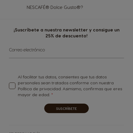
NESCAFÉ® Dolce Gusto®?
¡Suscríbete a nuestra newsletter y consigue un
25% de descuento!
Inscríbase
Correo electrónico
a
nuestro
boletín
de
noticias:
Al facilitar tus datos, consientes que tus datos
personales sean tratados conforme con nuestra
Política de privacidad
. Asimismo, confirmas que eres
mayor de edad.
SUSCRÍBETE