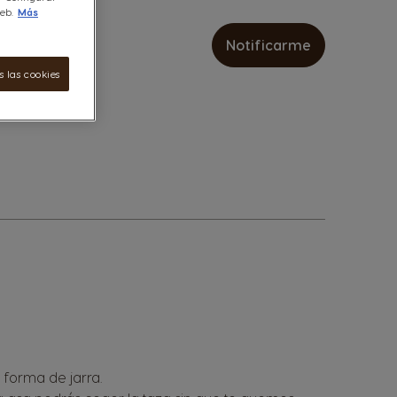
eb.
Más
Notificarme
 las cookies
n forma de jarra.