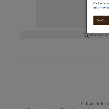
Cookies” o,
informació
Configur
Ver más deta
Disfruta de tu b