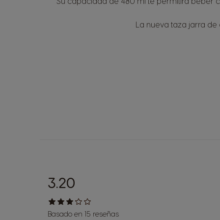
Su capacidad de 480 ml te permitirá beber c
La nueva taza jarra de
3.20
Basado en 15 reseñas