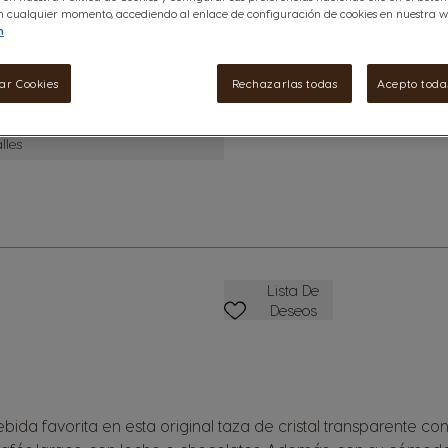
 en cualquier momento, accediendo al enlace de configuración de cookies en nuestra w
n
Agotado
ar Cookies
Rechazarlas todas
Acepto todas
lles
Lista De Deseos
Lista De
Deseos
ebida favorita en esta original taza de cristal transparente co