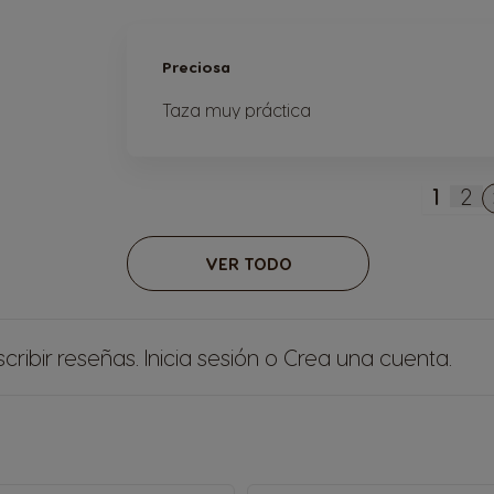
Preciosa
Taza muy práctica
1
2
Actua
Pág
VER TODO
cribir reseñas.
Inicia sesión
o
Crea una cuenta
.