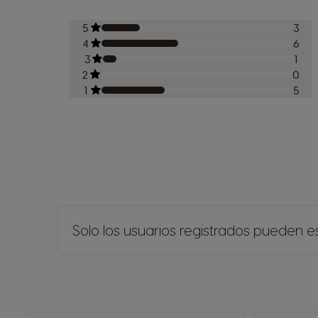
5
3
4
6
3
1
2
0
1
5
Solo los usuarios registrados pueden es