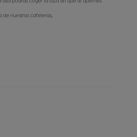
 asa podrás coger la taza sin que te quemes.
 de nuestras cafeteras,