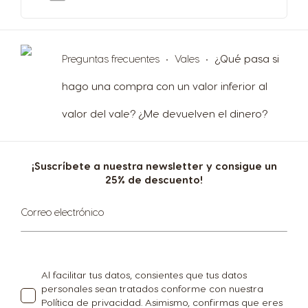
Preguntas frecuentes
Vales
¿Qué pasa si
hago una compra con un valor inferior al
valor del vale? ¿Me devuelven el dinero?
¡Suscríbete a nuestra newsletter y consigue un
25% de descuento!
Inscríbase
Correo electrónico
a
nuestro
boletín
de
noticias:
Al facilitar tus datos, consientes que tus datos
personales sean tratados conforme con nuestra
Política de privacidad
. Asimismo, confirmas que eres