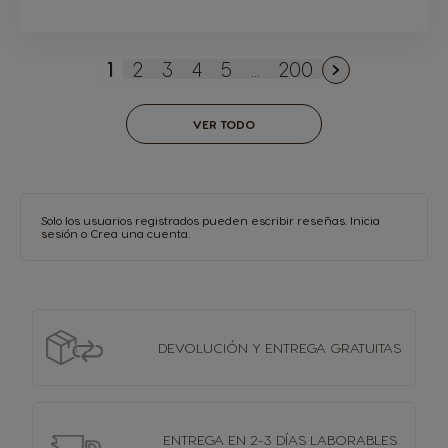
1
2
3
4
5
...
200
Actualmente estás leyendo página
Página
Página
Página
Página
Página
VER TODO
Solo los usuarios registrados pueden escribir reseñas.
Inicia
sesión
o
Crea una cuenta
.
DEVOLUCIÓN Y
ENTREGA GRATUITAS
ENTREGA EN 2-3 DÍAS
LABORABLES