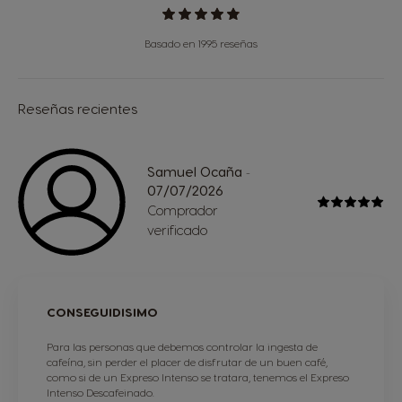
Basado en 1995 reseñas
Reseñas recientes
Samuel Ocaña
-
07/07/2026
Comprador
verificado
CONSEGUIDISIMO
Para las personas que debemos controlar la ingesta de
cafeína, sin perder el placer de disfrutar de un buen café,
como si de un Expreso Intenso se tratara, tenemos el Expreso
Intenso Descafeinado.