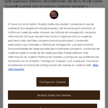
Este Espresso Intenso descafeinado de NESCAFÉ® Dolce
Gusto® cuenta con el mismo carácter picante y
afrutado que el espresso intenso, pero descafeinado,
con una generosa capa de crema. Un espresso de
tueste medio con café arábica premium procedente de
Si hace clic en el botón “Acepto todas las cookies”, consiente el uso de
colombia y robusta de Vietnam descafeinado de forma
cookies (o tecnologías similares) propias y de terceros para analizar el
natural con agua.
tráfico en nuestras webs, conocer sus hábitos de navegación, recopilar
información útil que nos permita tanto a nosotros como a nuestros
Ver ingredientes
partners crear perfiles y proporcionarle publicidad y contenido
adecuado a sus intereses y hábitos de navegación, y proporcionarle
4,95 €
funcionalidades de redes sociales (permitiéndole compartir contenido de
nuestras webs a través de las redes sociales). Puede obtener más
información en nuestra Política de Cookies y configurar sus preferencias
haciendo clic en el botón “Configurar Cookies” o, en cualquier momento,
accediendo al enlace de configuración de cookies en nuestra web.
Más
información
Configurar Cookies
Acepto todas las cookies
Lista De Deseos
Lista De Deseos