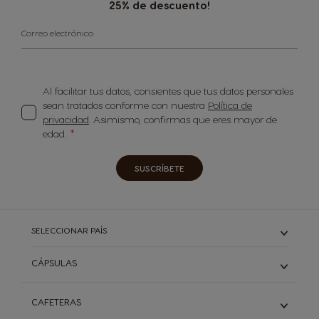
25% de descuento!
Correo electrónico
Al facilitar tus datos, consientes que tus datos personales
sean tratados conforme con nuestra
Política de
privacidad
. Asimismo, confirmas que eres mayor de
edad.
SUSCRÍBETE
SELECCIONAR PAÍS
CÁPSULAS
ESPRESSO Y RISTRETTO
CAFETERAS
LARGO