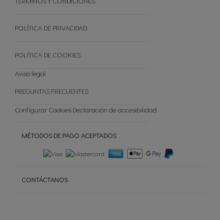
TÉRMINOS Y CONDICIONES
El mundo del café
FORMATO PROMOCIONAL
CAFETERAS DE CÁPSULAS
Catálogo regalos premio
Sostenibilidad
TODAS LAS VARIEDADES
Reciclar Capsulas
POLÍTICA DE PRIVACIDAD
Preguntas frecuentes
Tienda Exclusiva
POLÍTICA DE COOKIES
Cancelar tu pedido
Aviso legal
PREGUNTAS FRECUENTES
Configurar Cookies
Declaración de accesibilidad
MÉTODOS DE PAGO ACEPTADOS
CONTÁCTANOS