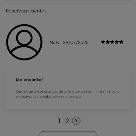
Reseñas recientes
Naty
29/07/2025
-
Me encanta!
Desde que probé este tipo de café, quiero repetir, me sirve para
el desayuno y lo saboreo en mi terraza.
1
2
Actualmente estás leyendo
Página