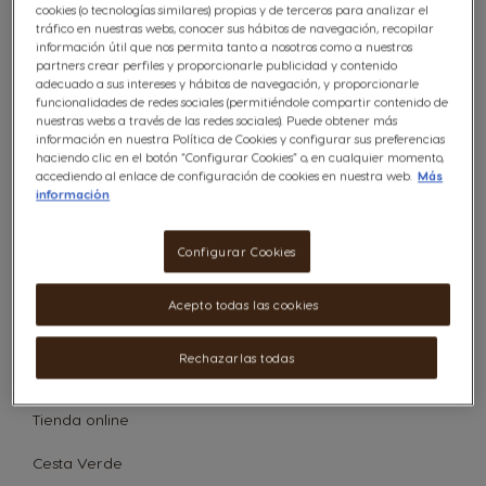
El sistema
cookies (o tecnologías similares) propias y de terceros para analizar el
tráfico en nuestras webs, conocer sus hábitos de navegación, recopilar
información útil que nos permita tanto a nosotros como a nuestros
Las cafeteras
partners crear perfiles y proporcionarle publicidad y contenido
adecuado a sus intereses y hábitos de navegación, y proporcionarle
El mantenimiento de mi cafetera
funcionalidades de redes sociales (permitiéndole compartir contenido de
nuestras webs a través de las redes sociales). Puede obtener más
Las cápsulas
información en nuestra Política de Cookies y configurar sus preferencias
haciendo clic en el botón “Configurar Cookies” o, en cualquier momento,
accediendo al enlace de configuración de cookies en nuestra web.
Más
Cambio de color de las cápsulas NESCAFÉ® Dolce
información
Gusto®
Nuestros productos
Configurar Cookies
Vales
Acepto todas las cookies
SUELDO
Rechazarlas todas
PREMIO
Tienda online
Cesta Verde