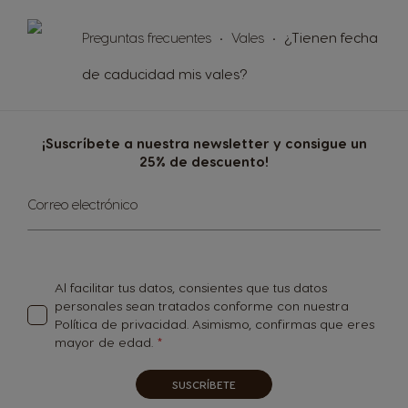
Preguntas frecuentes
Vales
¿Tienen fecha
de caducidad mis vales?
¡Suscríbete a nuestra newsletter y consigue un
25% de descuento!
Inscríbase
Correo electrónico
a
nuestro
boletín
de
noticias:
Al facilitar tus datos, consientes que tus datos
personales sean tratados conforme con nuestra
Política de privacidad
. Asimismo, confirmas que eres
mayor de edad.
SUSCRÍBETE