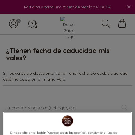
Participa y gana una tarjeta de regalo de 1.000€
Mi
cesta
¿Tienen fecha de caducidad mis
vales?
Si, los vales de descuento tienen una fecha de caducidad que
está indicada en el mismo vale.
Encontrar
respuesta
(entregar,
etc)
Categorías:
Si hace clic en el botón “Acepto todas las cookies”, consiente el uso de