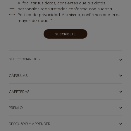
noticias:
Al facilitar tus datos, consientes que tus datos
personales sean tratados conforme con nuestra
Política de privacidad
. Asimismo, confirmas que eres
mayor de edad.
SUSCRÍBETE
SELECCIONAR PAÍS
CÁPSULAS
CAFETERAS
PREMIO
DESCUBRIR Y APRENDER