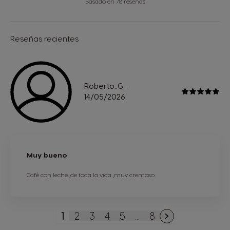
Basado en 78 reseñas
Reseñas recientes
Roberto..G
-
14/05/2026
Muy bueno
Café con leche ,de toda la vida ,muy cremoso.
1
2
3
4
5
...
8
Actualmente estás leyendo página
Página
Página
Página
Página
Página