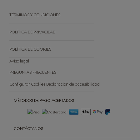
TES
CAFETERAS INFINISSIMA TOUCH
Sueldo para toda la vida
Sistema Dolce Gusto®
STARBUCKS
CAFETERAS PICCOLO XS
Introduce tus códigos
TÉRMINOS Y CONDICIONES
El mundo del café
FORMATO PROMOCIONAL
CAFETERAS DE CÁPSULAS
Catálogo regalos premio
Sostenibilidad
TODAS LAS VARIEDADES
Reciclar Capsulas
POLÍTICA DE PRIVACIDAD
Preguntas frecuentes
Tienda Exclusiva
POLÍTICA DE COOKIES
Cancelar tu pedido
Aviso legal
PREGUNTAS FRECUENTES
Configurar Cookies
Declaración de accesibilidad
MÉTODOS DE PAGO ACEPTADOS
CONTÁCTANOS