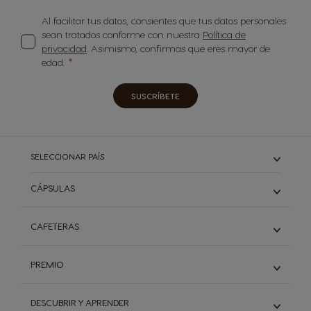
Al facilitar tus datos, consientes que tus datos personales
sean tratados conforme con nuestra
Política de
privacidad
. Asimismo, confirmas que eres mayor de
edad.
SUSCRÍBETE
SELECCIONAR PAÍS
CÁPSULAS
ESPRESSO Y RISTRETTO
CAFETERAS
LARGO
DESCAFEINADO
CAFETERAS MINI ME
PREMIO
CON LECHE Y CORTADO
CAFETERAS GENIO S
CAPUCCINO Y LATE MACCHIATO
CAFETERAS GENIO S PLUS
Descubre PREMIO
CHOCOLATES
DESCUBRIR Y APRENDER
CAFETERAS GENIO S TOUCH
Cómo funciona PREMIO