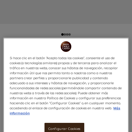
ESPRESSO INTENSO
Si hace clic en el botón “Acepto todas las cookies”, consiente el uso de
cookies (o tecnologías similares) propias y de terceros para analizar el
DESCAFEINADO DOLCE
tráfico en nuestras webs, conocer sus hábitos de navegación, recopilar
información útil que nos permita tanto a nosotros como a nuestros
GUSTO® 48 CÁPSULAS
partners crear perfiles y proporcionarle publicidad y contenido
adecuado a sus intereses y hábitos de navegación, y proporcionarle
funcionalidades de redes sociales (permitiéndole compartir contenido de
Sofisticado & Especiado
nuestras webs a través de las redes sociales). Puede obtener más
7
información en nuestra Política de Cookies y configurar sus preferencias
(78)
haciendo clic en el botón “Configurar Cookies” o, en cualquier momento,
INTENSIDAD
accediendo al enlace de configuración de cookies en nuestra web.
Más
información
Cápsulas:
x48
Icono Cápsula
Configurar Cookies