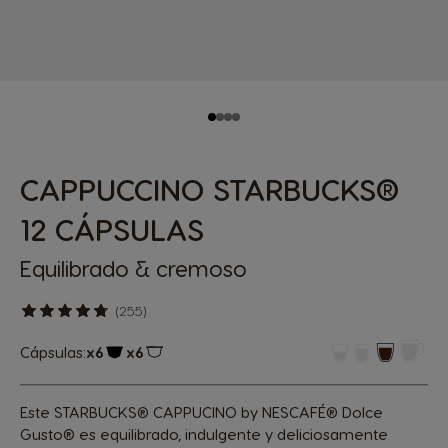
CAPPUCCINO STARBUCKS®
12 CÁPSULAS
Equilibrado & cremoso
(255)
Cápsulas:
x6
x6
Icono Cápsula
Icono Cápsula
Este STARBUCKS® CAPPUCINO by NESCAFÉ® Dolce
Gusto® es equilibrado, indulgente y deliciosamente