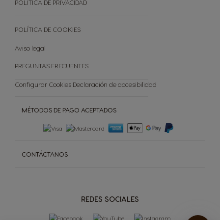
Reciclar Capsulas
POLÍTICA DE PRIVACIDAD
Preguntas frecuentes
Tienda Exclusiva
POLÍTICA DE COOKIES
Cancelar tu pedido
Aviso legal
PREGUNTAS FRECUENTES
Configurar Cookies
Declaración de accesibilidad
MÉTODOS DE PAGO ACEPTADOS
CONTÁCTANOS
REDES SOCIALES