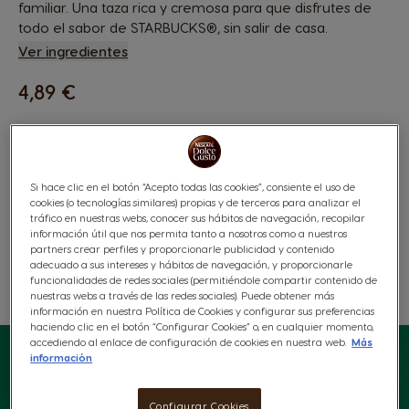
familiar. Una taza rica y cremosa para que disfrutes de
todo el sabor de STARBUCKS®, sin salir de casa.
Ver ingredientes
4,89 €
Si hace clic en el botón “Acepto todas las cookies”, consiente el uso de
cookies (o tecnologías similares) propias y de terceros para analizar el
tráfico en nuestras webs, conocer sus hábitos de navegación, recopilar
información útil que nos permita tanto a nosotros como a nuestros
partners crear perfiles y proporcionarle publicidad y contenido
adecuado a sus intereses y hábitos de navegación, y proporcionarle
Lista De Deseos
Lista De Deseos
funcionalidades de redes sociales (permitiéndole compartir contenido de
nuestras webs a través de las redes sociales). Puede obtener más
información en nuestra Política de Cookies y configurar sus preferencias
haciendo clic en el botón “Configurar Cookies” o, en cualquier momento,
accediendo al enlace de configuración de cookies en nuestra web.
Más
información
Configurar Cookies