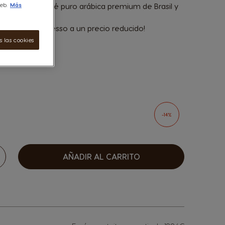
eb.
ta mezcla de café puro arábica premium de Brasil y
Más
s de café Espresso a un precio reducido!
 las cookies
sen options
-14%
AÑADIR AL CARRITO
umentar