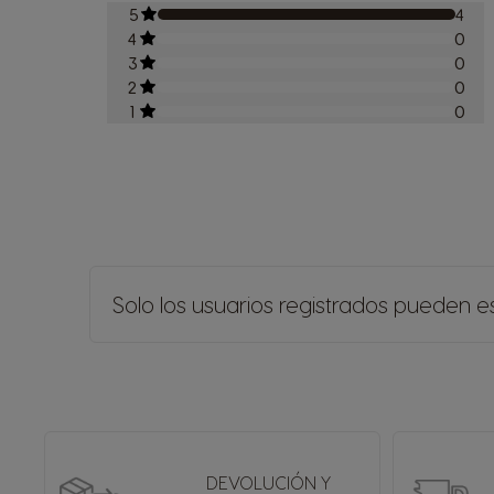
5
4
4
0
3
0
2
0
1
0
Solo los usuarios registrados pueden es
DEVOLUCIÓN Y