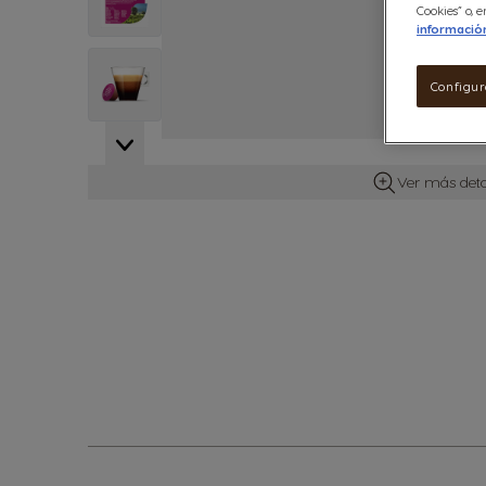
Cookies” o,
informació
View larger image
Configur
Ver más deta