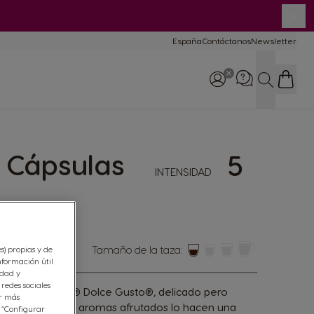
Cer
España
Contáctanos
Newsletter
BUSCAR
 Cápsulas
5
INTENSIDAD
Llámanos
Teléfono: 900102121
Lun - Vier 9:00 - 20:00
Tamaño de la taza:
es) propias y de
nformación útil
idad y
redes sociales
sso de NESCAFÉ® Dolce Gusto®, delicado pero
er más
sa y sus sutiles aromas afrutados lo hacen una
n “Configurar