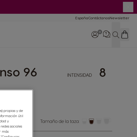
Cer
España
Contáctanos
Newsletter
BUSCAR
nso 96
8
INTENSIDAD
Llámanos
Teléfono: 900102121
Lun - Vier 9:00 - 20:00
 sabor
es) propias y de
nformación útil
Tamaño de la taza:
idad y
redes sociales
er más
n “Configurar