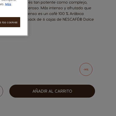
rande Intenso es tan potente como complejo,
eb.
Más
un despertar generoso. Más intenso y afrutado que
estro Grande Intenso es un café 100 % Arábica
provecha este pack de 6 cajas de NESCAFÉ® Dolce
 las cookies
ecio reducido!
sen options
-14%
AÑADIR AL CARRITO
umentar