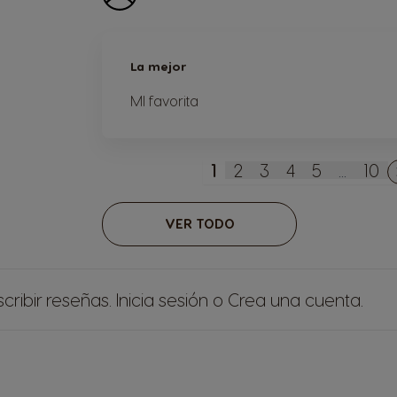
La mejor
MI favorita
1
2
3
4
5
...
10
Actualmente estás le
Página
Página
Página
Página
Pág
VER TODO
cribir reseñas.
Inicia sesión
o
Crea una cuenta
.