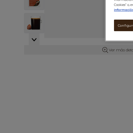
Cookies” o,
informació
View larger image
Configur
Ver más deta