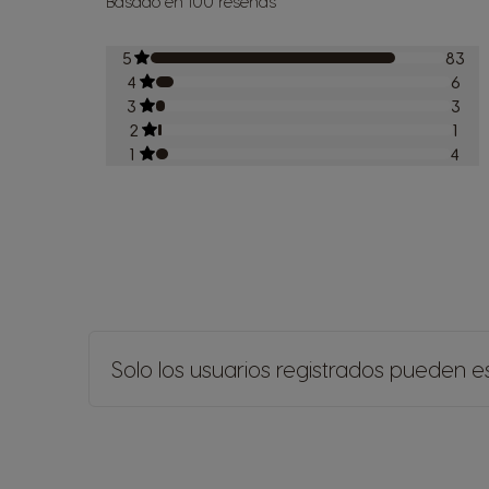
Basado en 100 reseñas
5
83
4
6
3
3
2
1
1
4
Solo los usuarios registrados pueden es