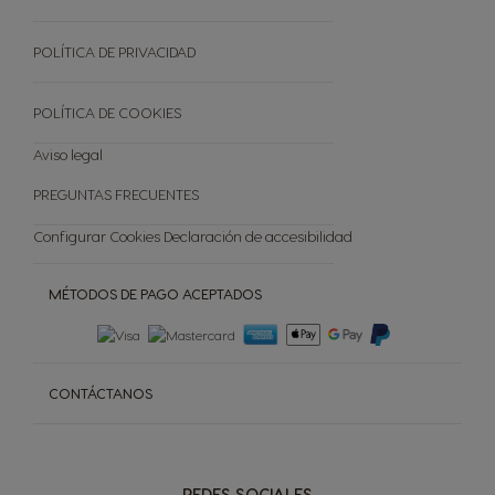
CAFETERAS DE CÁPSULAS
Catálogo regalos premio
Sostenibilidad
TODAS LAS VARIEDADES
Reciclar Capsulas
POLÍTICA DE PRIVACIDAD
Preguntas frecuentes
Tienda Exclusiva
POLÍTICA DE COOKIES
Cancelar tu pedido
Aviso legal
PREGUNTAS FRECUENTES
Configurar Cookies
Declaración de accesibilidad
MÉTODOS DE PAGO ACEPTADOS
CONTÁCTANOS
REDES SOCIALES