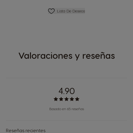
Lista De Deseos
Lista De Deseos
Valoraciones y reseñas
4.90
Basado en 65 reseñas
Reseñas recientes