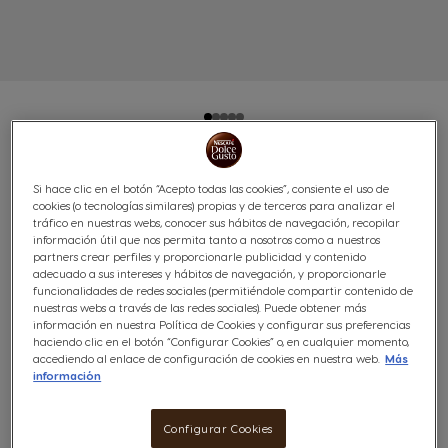
CHOCOCINO DOLCE
Si hace clic en el botón “Acepto todas las cookies”, consiente el uso de
cookies (o tecnologías similares) propias y de terceros para analizar el
GUSTO® 48 CÁPSULAS
tráfico en nuestras webs, conocer sus hábitos de navegación, recopilar
información útil que nos permita tanto a nosotros como a nuestros
partners crear perfiles y proporcionarle publicidad y contenido
Envolvente & chocolateado
adecuado a sus intereses y hábitos de navegación, y proporcionarle
funcionalidades de redes sociales (permitiéndole compartir contenido de
nuestras webs a través de las redes sociales). Puede obtener más
(65)
información en nuestra Política de Cookies y configurar sus preferencias
haciendo clic en el botón “Configurar Cookies” o, en cualquier momento,
Cápsulas:
x24
x24
accediendo al enlace de configuración de cookies en nuestra web.
Más
Icono Cápsula
Icono Cápsula
información
Este Chococino de NESCAFÉ® Dolce Gusto® es un
Configurar Cookies
delicado e indulgente chocolate caliente con el