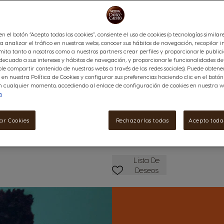
La Piccolo XS, supercompacta y
disfrutes de la oferta de cafés
de selección manual, siempre t
 en el botón “Acepto todas las cookies”, consiente el uso de cookies (o tecnologías similar
Información adicional
a analizar el tráfico en nuestras webs, conocer sus hábitos de navegación, recopilar i
ita tanto a nosotros como a nuestros partners crear perfiles y proporcionarle public
74,90 €
ecuado a sus intereses y hábitos de navegación, y proporcionarle funcionalidades de 
le compartir contenido de nuestras webs a través de las redes sociales). Puede obten
en nuestra Política de Cookies y configurar sus preferencias haciendo clic en el botó
lles
 en cualquier momento, accediendo al enlace de configuración de cookies en nuestra w
Disminuir
Cantidad
A
n
ar Cookies
Rechazarlas todas
Acepto todas
Lista De Deseos
Lista De
Deseos