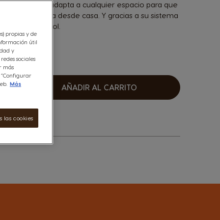
 funcional, se adapta a cualquier espacio para que
 de una cafetería desde casa. Y gracias a su sistema
endrás el control.
es) propias y de
nformación útil
idad y
redes sociales
er más
n “Configurar
eb.
Más
AÑADIR AL CARRITO
umentar
 las cookies