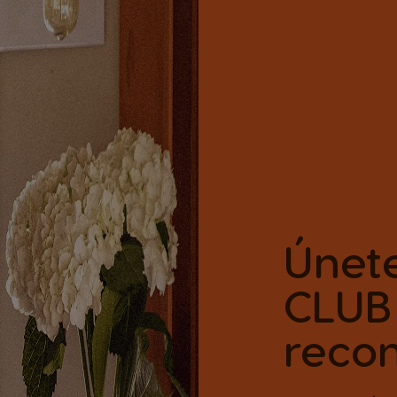
Únet
CLUB
reco