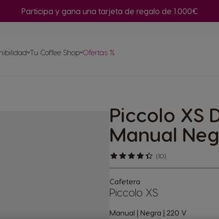
Participa y gana una tarjeta de regalo de 1.000€
or de
nibilidad
Tu Coffee Shop
Ofertas %
Repetir compra
a tu
Piccolo XS 
sulas
etas
Manual Neg
(10)
Cafetera
Piccolo XS
Manual | Negra | 220 V