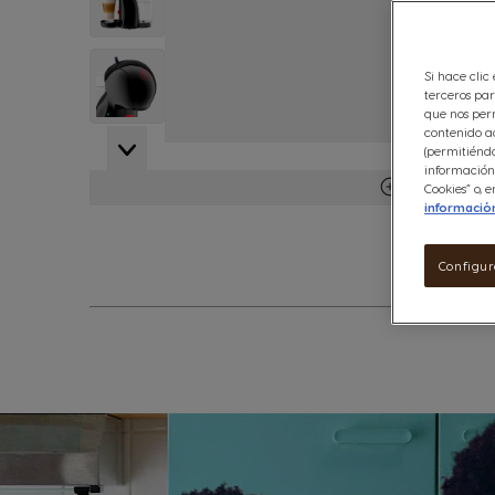
View larger image
Si hace clic
terceros par
que nos perm
contenido ad
View larger image
(permitiéndo
información 
Ver más deta
Cookies” o,
informació
Configur