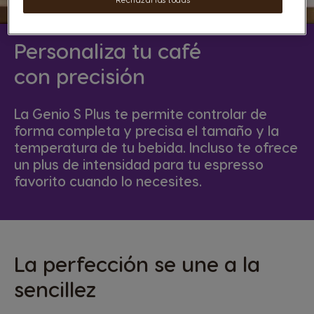
Personaliza tu café
con precisión
La Genio S Plus te permite controlar de
forma completa y precisa el tamaño y la
temperatura de tu bebida. Incluso te ofrece
un plus de intensidad para tu espresso
favorito cuando lo necesites.
La perfección se une a la
sencillez