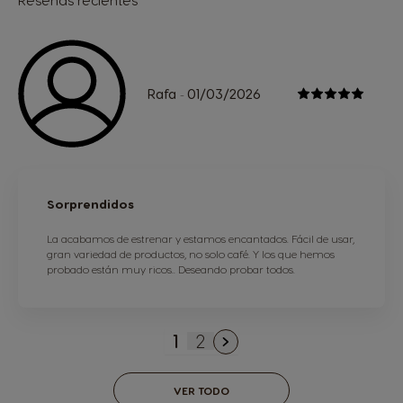
Reseñas recientes
Rafa
01/03/2026
-
Sorprendidos
La acabamos de estrenar y estamos encantados. Fácil de usar,
gran variedad de productos, no solo café. Y los que hemos
probado están muy ricos.. Deseando probar todos.
1
2
Actualmente estás leyendo
Página
VER TODO