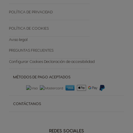
Catálogo regalos premio
Sostenibilidad
TODAS LAS VARIEDADES
Reciclar Capsulas
POLÍTICA DE PRIVACIDAD
Preguntas frecuentes
Tienda Exclusiva
POLÍTICA DE COOKIES
Cancelar tu pedido
Aviso legal
PREGUNTAS FRECUENTES
Configurar Cookies
Declaración de accesibilidad
MÉTODOS DE PAGO ACEPTADOS
CONTÁCTANOS
REDES SOCIALES