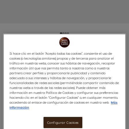
CAFÉ GRANDE DOLCE
Si hace clic en el botón “Acepto todas las cookies”, consiente el uso de
cookies (o tecnologías similares) propias y de terceros para analizar el
GUSTO® 48 CÁPSULAS
tráfico en nuestras webs, conocer sus hábitos de navegación, recopilar
información útil que nos permita tanto a nosotros como a nuestros
partners crear perfiles y proporcionarle publicidad y contenido
Abundante & equilibrado
adecuado a sus intereses y hábitos de navegación, y proporcionarle
5
funcionalidades de redes sociales (permitiéndole compartir contenido de
nuestras webs a través de las redes sociales). Puede obtener más
(10)
INTENSIDAD
información en nuestra Política de Cookies y configurar sus preferencias
haciendo clic en el botón “Configurar Cookies” o, en cualquier momento,
Cápsulas:
x48
accediendo al enlace de configuración de cookies en nuestra web.
Más
Icono Cápsula
información
Descubre NESCAFÉ® Dolce Gusto® Grande, una
Configurar Cookies
combinación perfecta de aromas de café recién