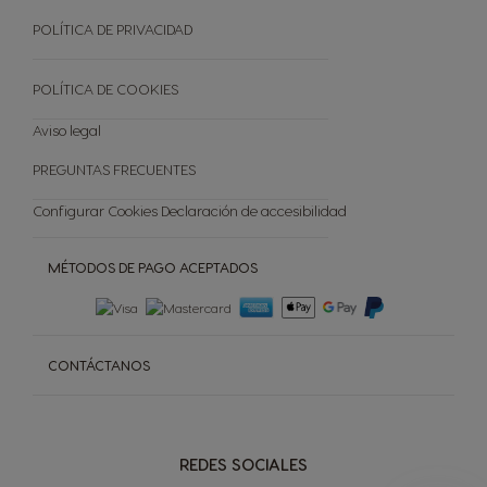
TODAS LAS VARIEDADES
Reciclar Capsulas
POLÍTICA DE PRIVACIDAD
Preguntas frecuentes
Tienda Exclusiva
POLÍTICA DE COOKIES
Cancelar tu pedido
Aviso legal
PREGUNTAS FRECUENTES
Configurar Cookies
Declaración de accesibilidad
MÉTODOS DE PAGO ACEPTADOS
CONTÁCTANOS
REDES SOCIALES