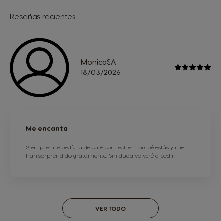
Reseñas recientes
MonicaSA
-
18/03/2026
Me encanta
Siempre me pedía la de café con leche. Y probé estás y me
han sorprendido gratamente. Sin duda volveré a pedir.
VER TODO