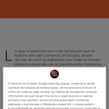
L
o que sí sabemos con más certeza es que la
historia del café comenzó en Etiopía, desde
donde se inició su expansión por todo el mundo.
Historia o leyenda, ¡no te pierdas este misterioso
viaje al pasado!
Si hace clic en el botón “Acepto todas las cookies”, consiente el uso de
cookies (o tecnologías similares) propias y de terceros para analizar el
tráfico en nuestras webs, conocer sus hábitos de navegación, recopilar
información útil que nos permita tanto a nosotros como a nuestros
partners crear perfiles y proporcionarle publicidad y contenido
adecuado a sus intereses y hábitos de navegación, y proporcionarle
funcionalidades de redes sociales (permitiéndole compartir contenido de