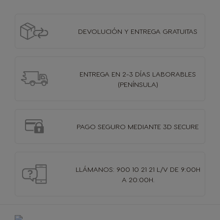
Alemán
Francés
DEVOLUCIÓN Y
ENTREGA GRATUITAS
Taiwan, Greater
Taiwan, Greater
China Region
China Region
Inglés
Chino
Tailandia
Tailandia
ENTREGA EN 2-3 DÍAS
LABORABLES
Inglés
Tailandés
(PENÍNSULA)
Turquía
EAU
Turco
Inglés
PAGO SEGURO MEDIANTE 3D SECURE
EAU
Ucrania
Árabe
Ucraniano
LLÁMANOS: 900 10 21 21 L/V DE 9:00H
Reino Unido
Uruguay
A 20:00H.
Inglés
Español
Venezuela
Español