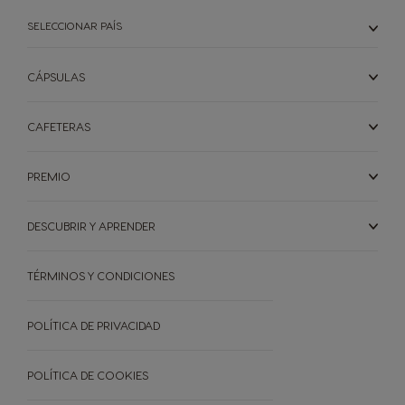
SELECCIONAR PAÍS
CÁPSULAS
CAFETERAS
PREMIO
DESCUBRIR Y APRENDER
TÉRMINOS Y CONDICIONES
CAFETERAS
CÁPSULAS
ACCESORIOS
CAFETERAS
CÁPSULAS
POLÍTICA DE PRIVACIDAD
SOSTENIBILIDAD
POLÍTICA DE COOKIES
TU COFFEE SHOP