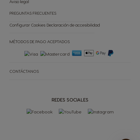
Aviso legal
Comparador de cafeteras
Ayuda para tu cafetera
OFERTAS
PREGUNTAS FRECUENTES
CREA TU CAJA
Configurar Cookies
Declaración de accesibilidad
MI NEWSLETTER
MÉTODOS DE PAGO ACEPTADOS
Repetir compra
CONTÁCTANOS
REDES SOCIALES