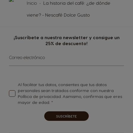
Inicio
La historia del café: ¿de dónde
viene? - Nescafé Dolce Gusto
¡Suscríbete a nuestra newsletter y consigue un
25% de descuento!
Inscríbase
Correo electrónico
a
nuestro
boletín
de
noticias:
Al facilitar tus datos, consientes que tus datos
personales sean tratados conforme con nuestra
Política de privacidad
. Asimismo, confirmas que eres
mayor de edad.
SUSCRÍBETE