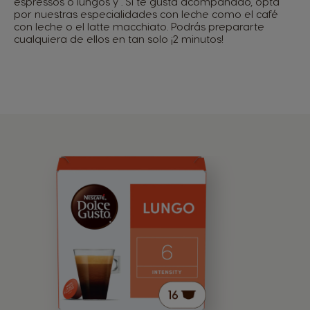
espressos o lungos y . Si te gusta acompañado, opta
por nuestras especialidades con leche como el café
con leche o el latte macchiato. Podrás prepararte
cualquiera de ellos en tan solo ¡2 minutos!
Seleccionar País
Argentina
Austria
Español
Alemán
Bélgica
Bélgica
Francés
Holandés
Brazil
Bulgaria
Portugués
Búlgaro
Chile
Caribbean
Español
English