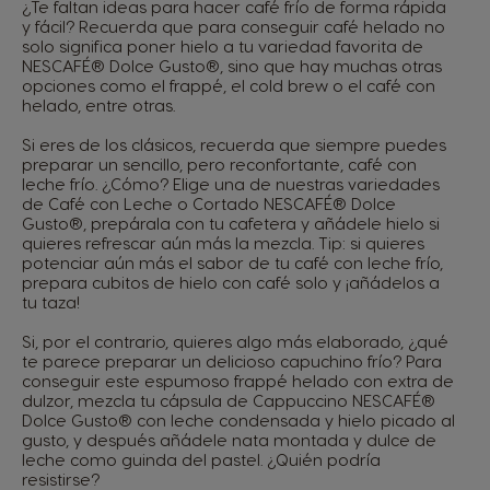
¿Te faltan ideas para hacer café frío de forma rápida
y fácil? Recuerda que para conseguir café helado no
solo significa poner hielo a tu variedad favorita de
NESCAFÉ® Dolce Gusto®, sino que hay muchas otras
opciones como el frappé, el cold brew o el café con
helado, entre otras.
Si eres de los clásicos, recuerda que siempre puedes
preparar un sencillo, pero reconfortante, café con
leche frío. ¿Cómo? Elige una de nuestras variedades
de Café con Leche o Cortado NESCAFÉ® Dolce
Gusto®, prepárala con tu cafetera y añádele hielo si
quieres refrescar aún más la mezcla. Tip: si quieres
potenciar aún más el sabor de tu café con leche frío,
prepara cubitos de hielo con café solo y ¡añádelos a
tu taza!
Si, por el contrario, quieres algo más elaborado, ¿qué
te parece preparar un delicioso capuchino frío? Para
conseguir este espumoso frappé helado con extra de
dulzor, mezcla tu cápsula de Cappuccino NESCAFÉ®
Dolce Gusto® con leche condensada y hielo picado al
gusto, y después añádele nata montada y dulce de
leche como guinda del pastel. ¿Quién podría
resistirse?