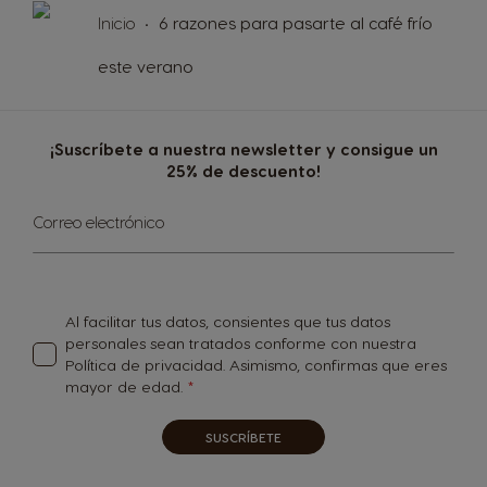
Inicio
6 razones para pasarte al café frío
este verano
¡Suscríbete a nuestra newsletter y consigue un
25% de descuento!
Inscríbase
Correo electrónico
a
nuestro
boletín
de
noticias:
Al facilitar tus datos, consientes que tus datos
personales sean tratados conforme con nuestra
Política de privacidad
. Asimismo, confirmas que eres
mayor de edad.
SUSCRÍBETE