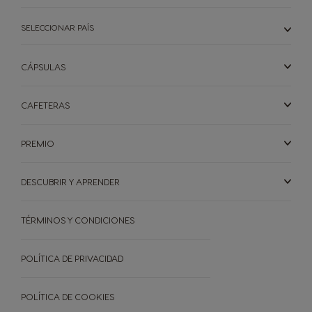
SELECCIONAR PAÍS
CÁPSULAS
CAFETERAS
PREMIO
CAFETERAS
CÁPSULAS
ACCESORIOS
DESCUBRIR Y APRENDER
CAFETERAS
CÁPSULAS
SOSTENIBILIDAD
TÉRMINOS Y CONDICIONES
TU COFFEE SHOP
POLÍTICA DE PRIVACIDAD
Comparador de cafeteras
Ayuda para tu cafetera
OFERTAS
POLÍTICA DE COOKIES
CREA TU CAJA