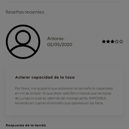
Reseñas recientes
Antonio
-
02/05/2020
Aclarar capacidad de la taza
Por favor, me gustaría que aclararan el tamaño la capacidad
en ml de la taza. Ya que dicen solo 10ml menos que las tazas
de Lungo, lo cual es, además de incongruente, IMPOSIBLE,
teniendo en cuenta el tamaño que aparece en las fotos.
Respuesta de la tienda