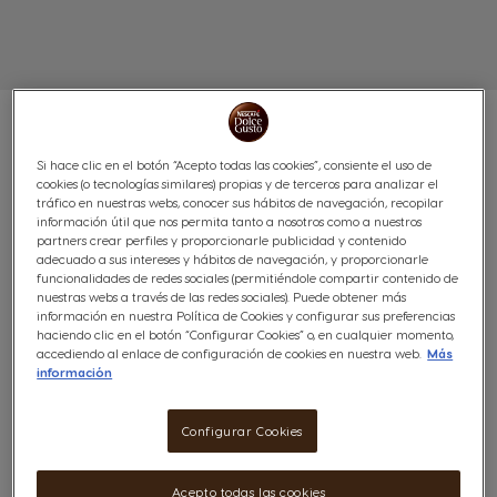
Si hace clic en el botón “Acepto todas las cookies”, consiente el uso de
cookies (o tecnologías similares) propias y de terceros para analizar el
NEO ESPRESSO FP
tráfico en nuestras webs, conocer sus hábitos de navegación, recopilar
información útil que nos permita tanto a nosotros como a nuestros
partners crear perfiles y proporcionarle publicidad y contenido
(21)
adecuado a sus intereses y hábitos de navegación, y proporcionarle
funcionalidades de redes sociales (permitiéndole compartir contenido de
nuestras webs a través de las redes sociales). Puede obtener más
información en nuestra Política de Cookies y configurar sus preferencias
haciendo clic en el botón “Configurar Cookies” o, en cualquier momento,
accediendo al enlace de configuración de cookies en nuestra web.
Más
información
Agotado
Notificarme
Configurar Cookies
Acepto todas las cookies