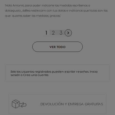
'Hola Antonio, para poder indicarte las medidas escríbenos a
dolcegusto_ib@es.nestle.com con tus datos e indícanos que tazas son las
que quieres saber las medidas, gracias.'
1
2
3
Actualmente estás leyendo 
Página
Página
VER TODO
Solo los usuarios registrados pueden escribir reseñas.
Inicia
sesión
o
Crea una cuenta
.
DEVOLUCIÓN Y
ENTREGA GRATUITAS