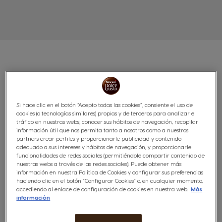
SERVICIO DE RECOGIDA
Si hace clic en el botón “Acepto todas las cookies”, consiente el uso de
(54)
cookies (o tecnologías similares) propias y de terceros para analizar el
tráfico en nuestras webs, conocer sus hábitos de navegación, recopilar
información útil que nos permita tanto a nosotros como a nuestros
Recuerda que tienes que tener tu Cesta Verde
partners crear perfiles y proporcionarle publicidad y contenido
previamente en casa si todavía no la tienes
añádela
adecuado a sus intereses y hábitos de navegación, y proporcionarle
funcionalidades de redes sociales (permitiéndole compartir contenido de
ahora a la cesta
.
nuestras webs a través de las redes sociales). Puede obtener más
información en nuestra Política de Cookies y configurar sus preferencias
Pide la recogida de tus cápsulas usadas con este servicio
haciendo clic en el botón “Configurar Cookies” o, en cualquier momento,
totalmente gratuito. Para solicitarlo, debes esperar al
accediendo al enlace de configuración de cookies en nuestra web.
Más
información
siguiente pedido que realices luego de la cesta.