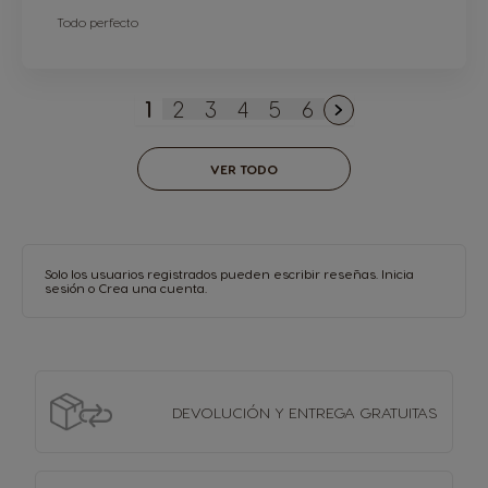
Todo perfecto
1
2
3
4
5
6
Actualmente estás leyendo págin
Página
Página
Página
Página
Página
VER TODO
Solo los usuarios registrados pueden escribir reseñas.
Inicia
sesión
o
Crea una cuenta
.
DEVOLUCIÓN Y
ENTREGA GRATUITAS