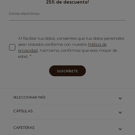
25% de descuento!
Correo electrónico
Al facilitar tus datos, consientes que tus datos personales
sean tratados conforme con nuestra
Política de
privacidad
. Asimismo, confirmas que eres mayor de
edad.
SUSCRÍBETE
SELECCIONAR PAÍS
CÁPSULAS
ESPRESSO Y RISTRETTO
CAFETERAS
LARGO