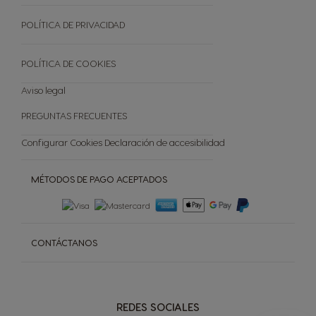
Catálogo regalos premio
Sostenibilidad
TODAS LAS VARIEDADES
Reciclar Capsulas
POLÍTICA DE PRIVACIDAD
Preguntas frecuentes
Tienda Exclusiva
POLÍTICA DE COOKIES
Cancelar tu pedido
Aviso legal
PREGUNTAS FRECUENTES
Configurar Cookies
Declaración de accesibilidad
MÉTODOS DE PAGO ACEPTADOS
CONTÁCTANOS
REDES SOCIALES