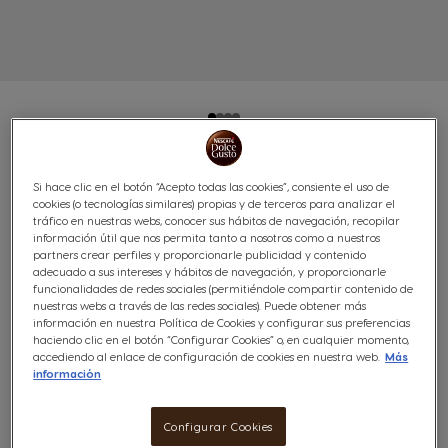
CAFÉ CON LECHE INTENSO
Si hace clic en el botón “Acepto todas las cookies”, consiente el uso de
cookies (o tecnologías similares) propias y de terceros para analizar el
96 CÁPSULAS
tráfico en nuestras webs, conocer sus hábitos de navegación, recopilar
información útil que nos permita tanto a nosotros como a nuestros
partners crear perfiles y proporcionarle publicidad y contenido
Robusto & tostado
adecuado a sus intereses y hábitos de navegación, y proporcionarle
9
funcionalidades de redes sociales (permitiéndole compartir contenido de
nuestras webs a través de las redes sociales). Puede obtener más
(137)
INTENSIDAD
información en nuestra Política de Cookies y configurar sus preferencias
haciendo clic en el botón “Configurar Cookies” o, en cualquier momento,
Cápsulas:
x96
accediendo al enlace de configuración de cookies en nuestra web.
Más
Icono Cápsula
información
Descubre el café con leche Intenso de NESCAFÉ® Dolce
Configurar Cookies
Gusto®, una combinación de café robusta con mucho