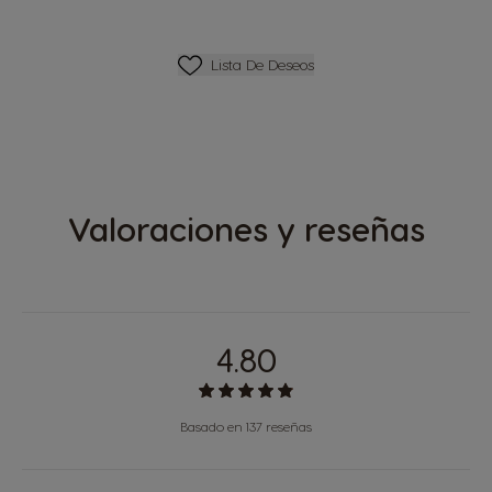
Lista De Deseos
Lista De Deseos
Valoraciones y reseñas
4.80
Basado en 137 reseñas