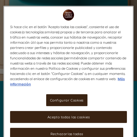
Si hace clic en el botón “Acepto todas las cookies”, consiente el uso de
cookies (o tecnologías similares) propias y de terceros para analizar el
tráfico en nuestras webs, conocer sus hábitos de navegación, recopilar
información útil que nos permita tanto a nosotros como a nuestros
partners crear perfiles y proporcionarle publicidad y contenido
adecuado a sus intereses y hábitos de navegación, y proporcionarle
funcionalidades de redes sociales (permitiéndole compartir contenido de
nuestras webs a través de las redes sociales). Puede obtener más
información en nuestra Política de Cookies y configurar sus preferencias
haciendo clic en el botón “Configurar Cookies” o, en cualquier momento,
accediendo al enlace de configuración de cookies en nuestra web.
Más
información
Configurar Cookies
Pequeña en tamaño,
Acepto todas las cookies
grande en sabor
Rechazarlas todas