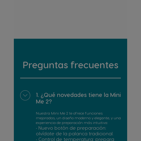
Preguntas frecuentes
1. ¿Qué novedades tiene la Mini
Me 2?
Nuestra Mini Me 2 te ofrece funciones
mejoradas, un diseño moderno y elegante, y una
experiencia de preparación más intuitiva:
• Nuevo botón de preparación:
olvídate de la palanca tradicional.
• Control de temperatura: prepara