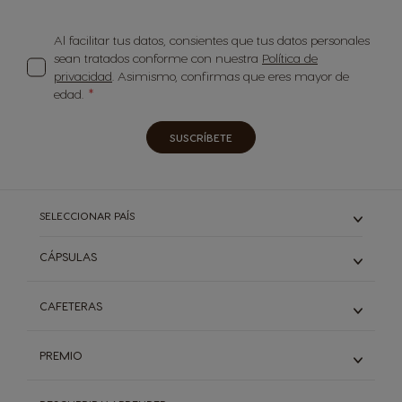
Al facilitar tus datos, consientes que tus datos personales
sean tratados conforme con nuestra
Política de
privacidad
. Asimismo, confirmas que eres mayor de
edad.
SUSCRÍBETE
SELECCIONAR PAÍS
CÁPSULAS
ESPRESSO Y RISTRETTO
CAFETERAS
LARGO
DESCAFEINADO
CAFETERAS MINI ME
PREMIO
CON LECHE Y CORTADO
CAFETERAS GENIO S
CAPUCCINO Y LATE MACCHIATO
CAFETERAS GENIO S PLUS
Descubre PREMIO
CHOCOLATES