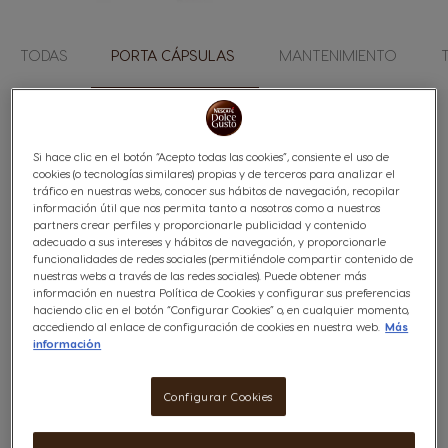
TODAS
PORTA CÁPSULAS
MANTENIMIENTO
1
artículo
Posición
Abrir
Fi
Si hace clic en el botón “Acepto todas las cookies”, consiente el uso de
cookies (o tecnologías similares) propias y de terceros para analizar el
tráfico en nuestras webs, conocer sus hábitos de navegación, recopilar
información útil que nos permita tanto a nosotros como a nuestros
partners crear perfiles y proporcionarle publicidad y contenido
adecuado a sus intereses y hábitos de navegación, y proporcionarle
funcionalidades de redes sociales (permitiéndole compartir contenido de
nuestras webs a través de las redes sociales). Puede obtener más
información en nuestra Política de Cookies y configurar sus preferencias
haciendo clic en el botón “Configurar Cookies” o, en cualquier momento,
accediendo al enlace de configuración de cookies en nuestra web.
Más
Portacápsulas giratorio
información
Configurar Cookies