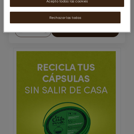
Acepto todas las cookies
20,00 €
Rechazarlas todas
Cantidad
AÑADIR AL CARRITO
Disminuir
Aumentar