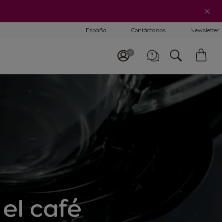
Ayuda para tu cafetera
España
Contáctanos
Newsletter
Mi
ces
Llámanos
Teléfono: 900102121
Lun - Vier: 9:00 - 20:00
el café