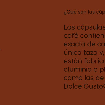
¿Qué son las cá
Las cápsula
café contien
exacta de c
única taza y
están fabric
aluminio o pl
como las d
Dolce Gusto