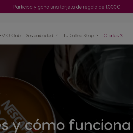
Participa y gana una tarjeta de regalo de 1.000€
or de
EMIO Club
Sostenibilidad
Tu Coffee Shop
Ofertas %
Repetir compra
 tu
ulas
as
s y cómo funciona 