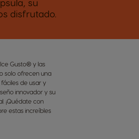
psula, su
s disfrutado.
lce Gusto® y las
no solo ofrecen una
fáciles de usar y
seño innovador y su
l. ¡Quédate con
re estas increíbles