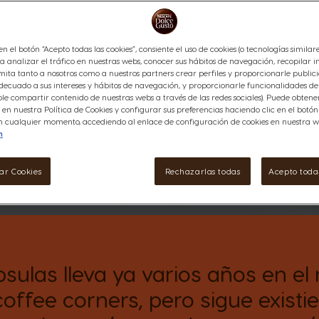
en cápsulas?
 en el botón “Acepto todas las cookies”, consiente el uso de cookies (o tecnologías similar
a analizar el tráfico en nuestras webs, conocer sus hábitos de navegación, recopilar i
ita tanto a nosotros como a nuestros partners crear perfiles y proporcionarle public
ecuado a sus intereses y hábitos de navegación, y proporcionarle funcionalidades de 
le compartir contenido de nuestras webs a través de las redes sociales). Puede obten
en nuestra Política de Cookies y configurar sus preferencias haciendo clic en el botó
 en cualquier momento, accediendo al enlace de configuración de cookies en nuestra w
n
ar Cookies
Rechazarlas todas
Acepto todas
psulas lleva ya varios años en e
offee corners, pero sigue existi