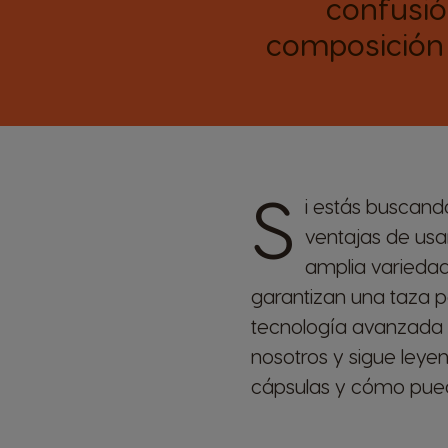
confusió
composición 
S
i estás buscand
ventajas de usar
amplia variedad
garantizan una taza 
tecnología avanzada 
nosotros y sigue leye
cápsulas y cómo puede