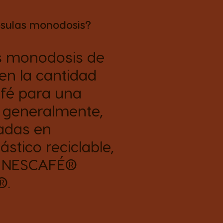
psulas monodosis?
s monodosis de
en la cantidad
afé para una
, generalmente,
adas en
ástico reciclable,
e NESCAFÉ®
®.