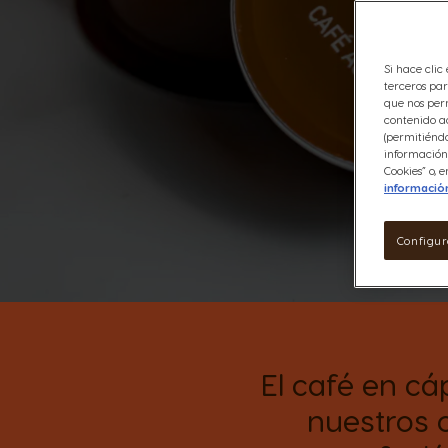
Si hace clic
terceros par
que nos perm
contenido ad
(permitiéndo
información 
Cookies” o,
informació
Configur
El café en cá
nuestros c