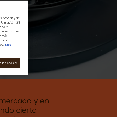
es) propias y de
nformación útil
idad y
redes sociales
er más
n “Configurar
eb.
Más
 las cookies
l mercado y en
endo cierta