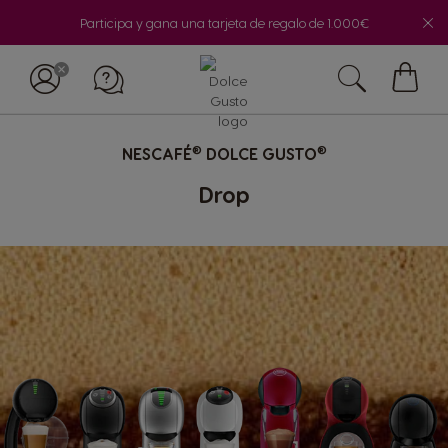
Participa y gana una tarjeta de regalo de 1.000€
Mi
cesta
®
®
NESCAFÉ
DOLCE GUSTO
Drop