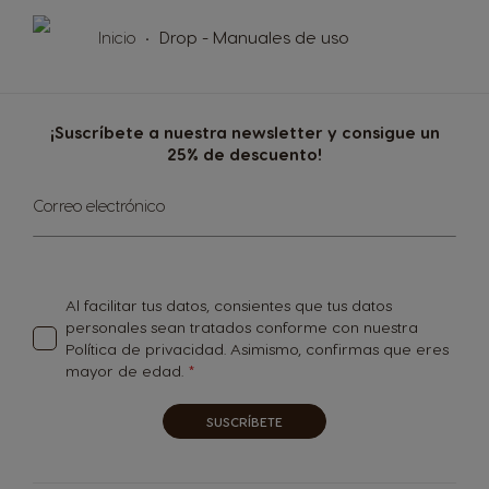
Inicio
Drop - Manuales de uso
¡Suscríbete a nuestra newsletter y consigue un
25% de descuento!
Inscríbase
Correo electrónico
a
nuestro
boletín
de
noticias:
Al facilitar tus datos, consientes que tus datos
personales sean tratados conforme con nuestra
Política de privacidad
. Asimismo, confirmas que eres
mayor de edad.
SUSCRÍBETE