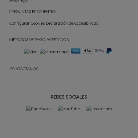
PREGUNTAS FRECUENTES
Configurar Cookies
Declaración de accesibilidad
MÉTODOS DE PAGO ACEPTADOS
CAFETERAS
CÁPSULAS
ACCESORIOS
CAFETERAS
CÁPSULAS
SOSTENIBILIDAD
CONTÁCTANOS
TU COFFEE SHOP
REDES SOCIALES
Comparador de cafeteras
Ayuda para tu cafetera
OFERTAS
CREA TU CAJA
MI NEWSLETTER